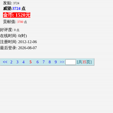
发贴:
3724
威望:
3724
点
金币: 1520元
贡献值:
3700
点
好评度:
0 点
在线时间: 0(时)
注册时间:
2012-12-06
最后登录:
2026-08-07
<<
2
3
4
5
6
7
8
9
>>
[共
35
页]