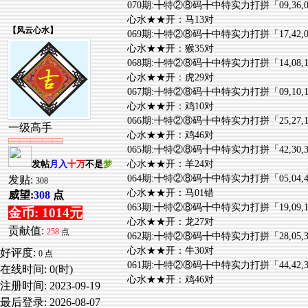
070期:╋特②⑧码╋中特实力打拼「09,36,02,05,29,19
心水★★开：马13对
【
风云心水
】
069期:╋特②⑧码╋中特实力打拼「17,42,03,22,06,38
心水★★开：猴35对
068期:╋特②⑧码╋中特实力打拼「14,08,19,07,38,06
心水★★开：虎29对
067期:╋特②⑧码╋中特实力打拼「09,10,11,37,27,05
心水★★开：鸡10对
066期:╋特②⑧码╋中特实力打拼「25,27,12,35,02,39
一级高手
心水★★开：鸡46对
065期:╋特②⑧码╋中特实力打拼「42,30,36,38,24,26
心水★★开：羊24对
发帖
月入
十万
不是
梦
064期:╋特②⑧码╋中特实力打拼「05,04,48,15,13,29
发贴:
308
心水★★开：马01错
威望:
308
点
063期:╋特②⑧码╋中特实力打拼「19,09,13,23,05,15
金币: 1014元
心水★★开：龙27对
贡献值:
258
点
062期:╋特②⑧码╋中特实力打拼「28,05,30,36,13,07
心水★★开：牛30对
好评度:
0 点
061期:╋特②⑧码╋中特实力打拼「44,42,32,46,05,08
在线时间: 0(时)
心水★★开：鸡46对
注册时间:
2023-09-19
最后登录:
2026-08-07