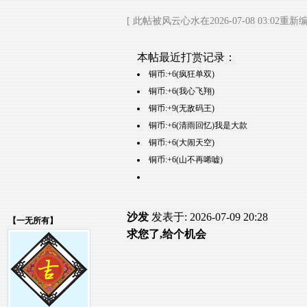
[ 此帖被风云心水在2026-07-08 03:02重新编
本帖最近打赏记录：
铜币:+6(疯狂单双)
铜币:+6(我心飞翔)
铜币:+9(无敌码王)
铜币:+6(清雨回忆)我是大款
铜币:+6(大闹天空)
铜币:+6(山不再唏嘘)
沙发
发表于: 2026-07-09 20:28
【
一无所有
】
求您了,给个机会