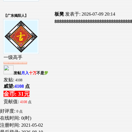
板凳
发表于: 2026-07-09 20:14
【
广东揭阳人
】
88888888888888888888888888888888
一级高手
发帖
月入
十万
不是
梦
发贴:
4108
威望:
4108
点
金币: 31元
贡献值:
4108
点
好评度:
0 点
在线时间: 0(时)
注册时间:
2021-05-02