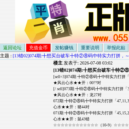
返回论坛
充值金币
发帖赚钱
重要说明
举报此贴
主题 :
[13错02]074期:╋想买台破车╋特②⑧码中特实力打拼，
楼主
发表于: 2026-07-08 03:02
[13错02]074期:╋想买台破车╋
[sell=3]074期:╋特②⑧码╋中特实力打拼「08,17,02,1
★风云心水★★开：00??对
[/ sell]073期:╋特②⑧码╋中特实力打拼「37,33,01,28
★风云心水★★开：龙27对
072期:╋特②⑧码╋中特实力打拼「47,11,31,05,15,16
心水★★开：猪44对
071期:╋特②⑧码╋中特实力打拼「45,15,21,01,36,04
心水★★开：鼠43错
☆☆☆☆☆☆☆☆☆☆☆☆（10-9）☆☆☆