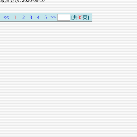
最后登录:
2026-08-10
<<
1
2
3
4
5
>>
[共
35
页]