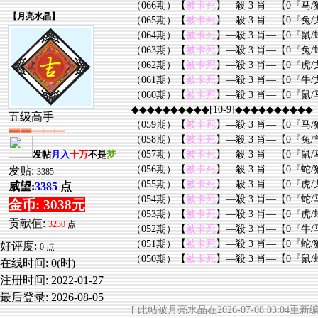
（066期）【
被卡死
】—殺 3 肖—【0『马/
【
月亮水晶
】
（065期）【
被卡死
】—殺 3 肖—【0『兔/
（064期）【
被卡死
】—殺 3 肖—【0『鼠/
（063期）【
被卡死
】—殺 3 肖—【0『兔/
（062期）【
被卡死
】—殺 3 肖—【0『虎/
（061期）【
被卡死
】—殺 3 肖—【0『牛/
（060期）【
被卡死
】—殺 3 肖—【0『鼠/
◆◆◆◆◆◆◆◆◆◆[10-9]◆◆◆◆◆◆◆◆◆◆
五级高手
（059期）【
被卡死
】—殺 3 肖—【0『马/
（058期）【
被卡死
】—殺 3 肖—【0『兔/
（057期）【
被卡死
】—殺 3 肖—【0『鼠/
发帖
月入
十万
不是
梦
（056期）【
被卡死
】—殺 3 肖—【0『蛇/
发贴:
3385
（055期）【
被卡死
】—殺 3 肖—【0『虎/
威望:
3385
点
（054期）【
被卡死
】—殺 3 肖—【0『蛇/
金币: 3038元
（053期）【
被卡死
】—殺 3 肖—【0『虎/
贡献值:
3230
点
（052期）【
被卡死
】—殺 3 肖—【0『牛/
（051期）【
被卡死
】—殺 3 肖—【0『蛇/
好评度:
0 点
（050期）【
被卡死
】—殺 3 肖—【0『鼠/
在线时间: 0(时)
注册时间:
2022-01-27
最后登录:
2026-08-05
[ 此帖被月亮水晶在2026-07-08 03:04重新编