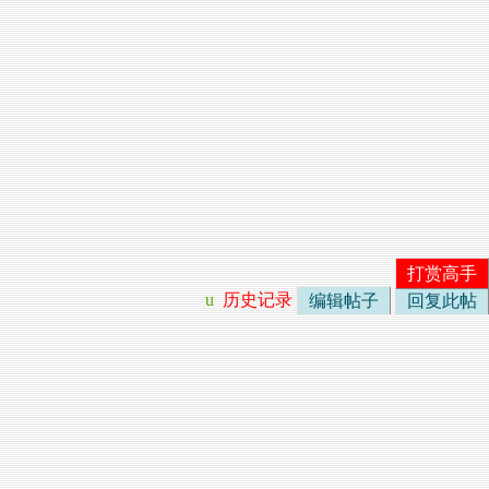
打赏高手
u
历史记录
编辑帖子
回复此帖