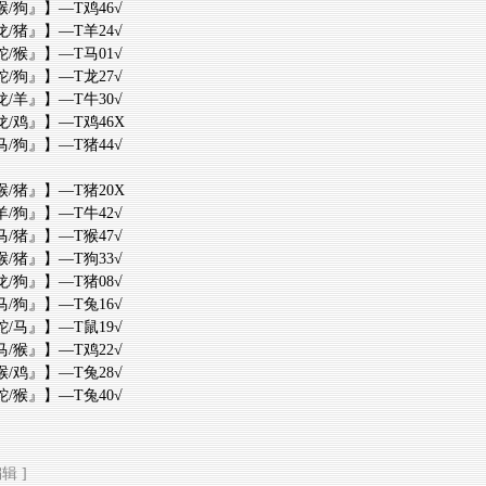
猴/狗』】—T鸡46√
龙/猪』】—T羊24√
蛇/猴』】—T马01√
蛇/狗』】—T龙27√
龙/羊』】—T牛30√
龙/鸡』】—T鸡46X
马/狗』】—T猪44√
猴/猪』】—T猪20X
羊/狗』】—T牛42√
马/猪』】—T猴47√
猴/猪』】—T狗33√
龙/狗』】—T猪08√
马/狗』】—T兔16√
蛇/马』】—T鼠19√
马/猴』】—T鸡22√
猴/鸡』】—T兔28√
蛇/猴』】—T兔40√
辑 ]