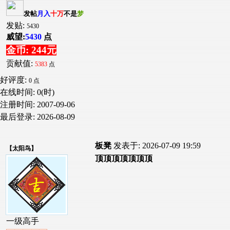
发帖
月入
十万
不是
梦
发贴:
5430
威望:
5430
点
金币: 244元
贡献值:
5383
点
好评度:
0 点
在线时间: 0(时)
注册时间:
2007-09-06
最后登录:
2026-08-09
板凳
发表于: 2026-07-09 19:59
【
太阳鸟
】
顶顶顶顶顶顶顶
一级高手