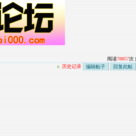
阅读
78857
次 |
u
历史记录
编辑帖子
回复此帖