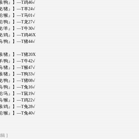
猴/狗』】—T鸡46√
龙/猪』】—T羊24√
蛇/猴』】—T马01√
蛇/狗』】—T龙27√
龙/羊』】—T牛30√
龙/鸡』】—T鸡46X
马/狗』】—T猪44√
猴/猪』】—T猪20X
羊/狗』】—T牛42√
马/猪』】—T猴47√
猴/猪』】—T狗33√
龙/狗』】—T猪08√
马/狗』】—T兔16√
蛇/马』】—T鼠19√
马/猴』】—T鸡22√
猴/鸡』】—T兔28√
蛇/猴』】—T兔40√
辑 ]