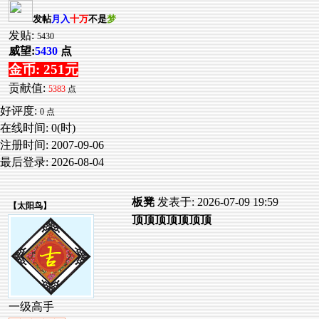
发帖
月入
十万
不是
梦
发贴:
5430
威望:
5430
点
金币: 251元
贡献值:
5383
点
好评度:
0 点
在线时间: 0(时)
注册时间:
2007-09-06
最后登录:
2026-08-04
板凳
发表于: 2026-07-09 19:59
【
太阳鸟
】
顶顶顶顶顶顶顶
一级高手