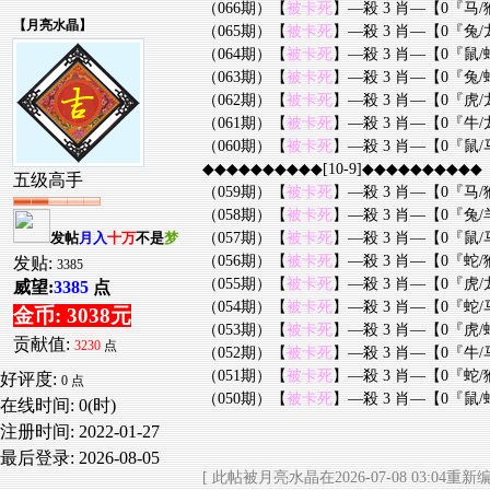
（066期）【
被卡死
】—殺 3 肖—【0『马/
【
月亮水晶
】
（065期）【
被卡死
】—殺 3 肖—【0『兔/
（064期）【
被卡死
】—殺 3 肖—【0『鼠/
（063期）【
被卡死
】—殺 3 肖—【0『兔/
（062期）【
被卡死
】—殺 3 肖—【0『虎/
（061期）【
被卡死
】—殺 3 肖—【0『牛/
（060期）【
被卡死
】—殺 3 肖—【0『鼠/
◆◆◆◆◆◆◆◆◆◆[10-9]◆◆◆◆◆◆◆◆◆◆
五级高手
（059期）【
被卡死
】—殺 3 肖—【0『马/
（058期）【
被卡死
】—殺 3 肖—【0『兔/
（057期）【
被卡死
】—殺 3 肖—【0『鼠/
发帖
月入
十万
不是
梦
（056期）【
被卡死
】—殺 3 肖—【0『蛇/
发贴:
3385
（055期）【
被卡死
】—殺 3 肖—【0『虎/
威望:
3385
点
（054期）【
被卡死
】—殺 3 肖—【0『蛇/
金币: 3038元
（053期）【
被卡死
】—殺 3 肖—【0『虎/
贡献值:
3230
点
（052期）【
被卡死
】—殺 3 肖—【0『牛/
（051期）【
被卡死
】—殺 3 肖—【0『蛇/
好评度:
0 点
（050期）【
被卡死
】—殺 3 肖—【0『鼠/
在线时间: 0(时)
注册时间:
2022-01-27
最后登录:
2026-08-05
[ 此帖被月亮水晶在2026-07-08 03:04重新编