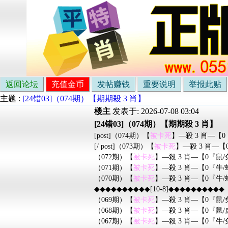
返回论坛
充值金币
发帖赚钱
重要说明
举报此贴
主题 :
[24错03]（074期）【期期殺 3 肖】
楼主
发表于: 2026-07-08 03:04
[24错03]（074期）【期期殺 3 肖】
[post]（074期）【
被卡死
】—殺 3 肖—【0
[/ post]（073期）【
被卡死
】—殺 3 肖—【
（072期）【
被卡死
】—殺 3 肖—【0『鼠/
（071期）【
被卡死
】—殺 3 肖—【0『牛/
（070期）【
被卡死
】—殺 3 肖—【0『牛/
◆◆◆◆◆◆◆◆◆◆[10-8]◆◆◆◆◆◆◆◆◆◆
（069期）【
被卡死
】—殺 3 肖—【0『鼠/
（068期）【
被卡死
】—殺 3 肖—【0『鼠/
（067期）【
被卡死
】—殺 3 肖—【0『牛/