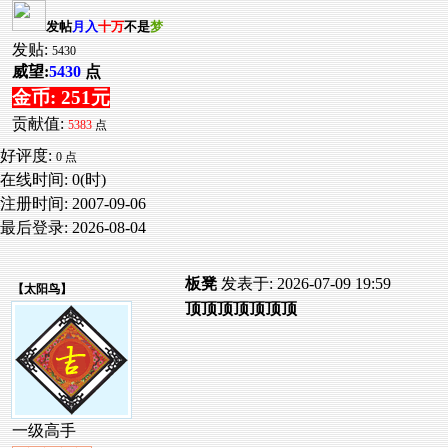
发帖
月入
十万
不是
梦
发贴:
5430
威望:
5430
点
金币: 251元
贡献值:
5383
点
好评度:
0 点
在线时间: 0(时)
注册时间:
2007-09-06
最后登录:
2026-08-04
板凳
发表于: 2026-07-09 19:59
【
太阳鸟
】
顶顶顶顶顶顶顶
一级高手