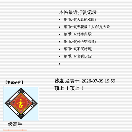
本帖最近打赏记录：
铜币:+8(天真的双眼)
铜币:+6(天花板主人)我是大款
铜币:+6(对牛弹琴)
铜币:+6(孙悟空抓肖)
铜币:+6(不买特码)
铜币:+6(老骥伏枥)
沙发
发表于: 2026-07-09 19:59
【
专家研究
】
顶上 ！顶上 ！
一级高手