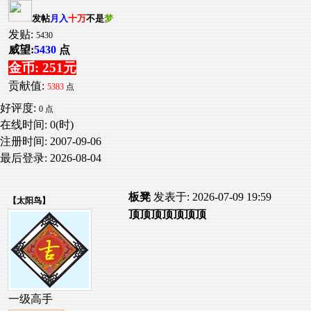
发帖
月入
十万
不是
梦
发贴:
5430
威望:
5430
点
金币: 251元
贡献值:
5383
点
好评度:
0 点
在线时间: 0(时)
注册时间:
2007-09-06
最后登录:
2026-08-04
板凳
发表于: 2026-07-09 19:59
【
太阳鸟
】
顶顶顶顶顶顶顶
一级高手