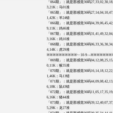
「064期」：就是那感觉36码27,33,02,30,18,37,08,01,
3,21K：马01准
「065期」：就是那感觉36码27,14,04,10,47,05,18,36,
1,42K：羊24错
「066期」：就是那感觉36码04,39,06,45,42,31,10,47,
9,11K：鸡46准
「067期」：就是那感觉36码31,41,49,32,04,13,37,35,
3,16K：鸡10准
「068期」：就是那感觉36码06,33,36,30,34,45,17,15,
4,14K：虎29准
※※※※※※※※※※﹂10-9﹁※※※※※※※
「069期」：就是那感觉36码04,12,08,25,15,26,06,28,
0,11K：猴35准
「070期」：就是那感觉36码16,14,18,12,22,48,06,19,
1,46K：马13错
「071期」：就是那感觉36码44,09,08,42,13,47,17,07,
6,18K：鼠43错
「072期」：就是那感觉36码11,05,17,35,19,36,04,27,
6,16K：猪44准
「073期」：就是那感觉36码39,12,40,07,37,27,26,01,
5,29K：龙27准