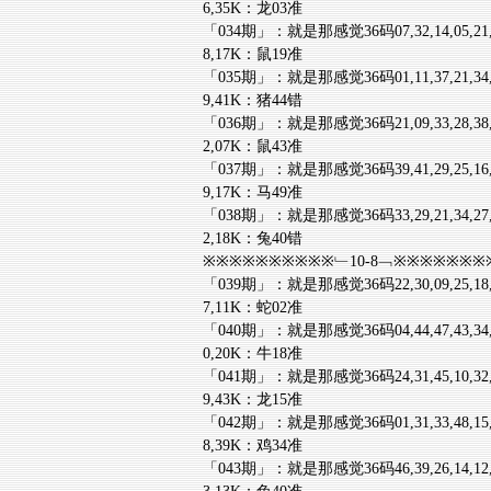
6,35K：龙03准
「034期」：就是那感觉36码07,32,14,05,21,22,38,08,
8,17K：鼠19准
「035期」：就是那感觉36码01,11,37,21,34,47,28,07,
9,41K：猪44错
「036期」：就是那感觉36码21,09,33,28,38,36,02,26,
2,07K：鼠43准
「037期」：就是那感觉36码39,41,29,25,16,24,49,32,
9,17K：马49准
「038期」：就是那感觉36码33,29,21,34,27,09,01,20,
2,18K：兔40错
※※※※※※※※※※﹂10-8﹁※※※※※※※
「039期」：就是那感觉36码22,30,09,25,18,41,33,17,
7,11K：蛇02准
「040期」：就是那感觉36码04,44,47,43,34,31,05,41,
0,20K：牛18准
「041期」：就是那感觉36码24,31,45,10,32,48,40,07,
9,43K：龙15准
「042期」：就是那感觉36码01,31,33,48,15,21,09,34,
8,39K：鸡34准
「043期」：就是那感觉36码46,39,26,14,12,16,20,21,