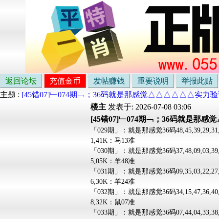
返回论坛
充值金币
发帖赚钱
重要说明
举报此贴
主题 :
[45错07]﹂074期﹁；36码就是那感觉△△△△△△
楼主
发表于: 2026-07-08 03:06
[45错07]﹂074期﹁；36码就
「029期」：就是那感觉36码48,45,39,29,31,26,38,27,
1,41K：马13准
「030期」：就是那感觉36码37,48,09,03,39,24,34,28,
5,05K：羊48准
「031期」：就是那感觉36码09,35,03,22,27,06,17,42,
6,30K：羊24准
「032期」：就是那感觉36码34,15,47,36,40,16,46,01,
8,32K：鼠07准
「033期」：就是那感觉36码07,44,04,33,38,42,21,39,