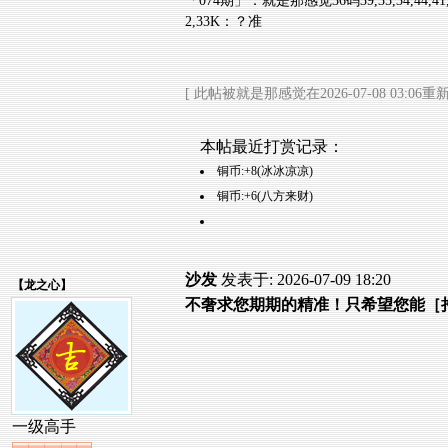
「074期」：就是那感觉36码39,35,34,44,41,28,42,15,
2,33K：？准
[ 此帖被就是那感觉在2026-07-08 03:06重
本帖最近打赏记录：
铜币:+8(冰冰凉凉)
铜币:+6(八方来财)
沙发
发表于: 2026-07-09 18:20
【
龙之心
】
不奢求您期期的精准！只希望您能［
一级高手