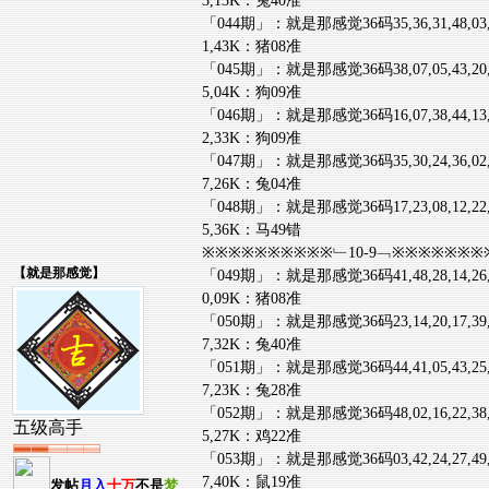
3,13K：兔40准
「044期」：就是那感觉36码35,36,31,48,03,47,06,01,
1,43K：猪08准
「045期」：就是那感觉36码38,07,05,43,20,09,11,28,
5,04K：狗09准
「046期」：就是那感觉36码16,07,38,44,13,25,05,35,
2,33K：狗09准
「047期」：就是那感觉36码35,30,24,36,02,19,25,03,
7,26K：兔04准
「048期」：就是那感觉36码17,23,08,12,22,48,37,26,
5,36K：马49错
※※※※※※※※※※﹂10-9﹁※※※※※※※
【
就是那感觉
】
「049期」：就是那感觉36码41,48,28,14,26,38,12,11,
0,09K：猪08准
「050期」：就是那感觉36码23,14,20,17,39,21,02,31,
7,32K：兔40准
「051期」：就是那感觉36码44,41,05,43,25,20,17,03,
7,23K：兔28准
「052期」：就是那感觉36码48,02,16,22,38,46,28,20,
五级高手
5,27K：鸡22准
「053期」：就是那感觉36码03,42,24,27,49,20,19,14,
7,40K：鼠19准
发帖
月入
十万
不是
梦