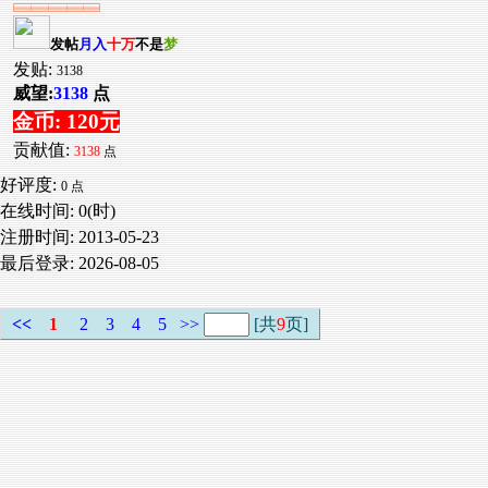
发帖
月入
十万
不是
梦
发贴:
3138
威望:
3138
点
金币: 120元
贡献值:
3138
点
好评度:
0 点
在线时间: 0(时)
注册时间:
2013-05-23
最后登录:
2026-08-05
<<
1
2
3
4
5
>>
[共
9
页]