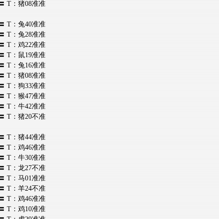
 T：猪08准准
 T：兔40准准
 T：兔28准准
 T：鸡22准准
 T：鼠19准准
 T：兔16准准
 T：猪08准准
 T：狗33准准
 T：猴47准准
 T：牛42准准
 T：猪20不准
 T：猪44准准
 T：鸡46准准
 T：牛30准准
 T：龙27不准
 T：马01准准
 T：羊24不准
 T：鸡46准准
 T：鸡10准准