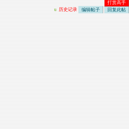
打赏高手
u
历史记录
编辑帖子
回复此帖