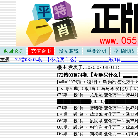
返回论坛
充值金币
发帖赚钱
重要说明
举报此贴
主题 :
[72错03]074期.【今晚买什么】▂▂▂▂▂▂殺1肖▂
楼主
发表于: 2026-07-08 03:15
[72错03]074期.【今晚买什么】
[sell=1]074期.﹛殺1肖﹜ 狗狗狗 变化万千 k
[/ sell]073期.﹛殺1肖﹜ 马马马 变化万千 k
072期.﹛殺1肖﹜ 龙龙龙 变化万千 k:猪44
▇▇▇▇▇▇▇▇▇▇{10-10}▇▇▇▇▇▇▇▇▇
071期.﹛殺1肖﹜ 猪猪猪 变化万千 k:鼠43
070期.﹛殺1肖﹜ 鸡鸡鸡 变化万千 k:马13
069期.﹛殺1肖﹜ 鼠鼠鼠 变化万千 k:猴35
068期.﹛殺1肖﹜ 狗狗狗 变化万千 k:虎29
067期.﹛殺1肖﹜ 狗狗狗 变化万千 k:鸡10