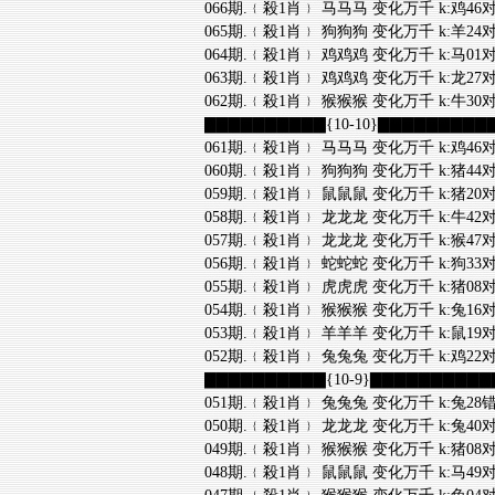
066期.﹛殺1肖﹜ 马马马 变化万千 k:鸡46
065期.﹛殺1肖﹜ 狗狗狗 变化万千 k:羊24
064期.﹛殺1肖﹜ 鸡鸡鸡 变化万千 k:马01
063期.﹛殺1肖﹜ 鸡鸡鸡 变化万千 k:龙27
062期.﹛殺1肖﹜ 猴猴猴 变化万千 k:牛30
▇▇▇▇▇▇▇▇▇▇{10-10}▇▇▇▇▇▇▇▇▇
061期.﹛殺1肖﹜ 马马马 变化万千 k:鸡46
060期.﹛殺1肖﹜ 狗狗狗 变化万千 k:猪44
059期.﹛殺1肖﹜ 鼠鼠鼠 变化万千 k:猪20
058期.﹛殺1肖﹜ 龙龙龙 变化万千 k:牛42
057期.﹛殺1肖﹜ 龙龙龙 变化万千 k:猴47
056期.﹛殺1肖﹜ 蛇蛇蛇 变化万千 k:狗33
055期.﹛殺1肖﹜ 虎虎虎 变化万千 k:猪08
054期.﹛殺1肖﹜ 猴猴猴 变化万千 k:兔16
053期.﹛殺1肖﹜ 羊羊羊 变化万千 k:鼠19
052期.﹛殺1肖﹜ 兔兔兔 变化万千 k:鸡22
▇▇▇▇▇▇▇▇▇▇{10-9}▇▇▇▇▇▇▇▇▇▇
051期.﹛殺1肖﹜ 兔兔兔 变化万千 k:兔28
050期.﹛殺1肖﹜ 龙龙龙 变化万千 k:兔40
049期.﹛殺1肖﹜ 猴猴猴 变化万千 k:猪08
048期.﹛殺1肖﹜ 鼠鼠鼠 变化万千 k:马49