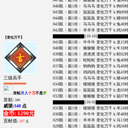
047期.﹛殺1肖﹜ 猴猴猴 变化万千 k:兔04
046期.﹛殺1肖﹜ 马马马 变化万千 k:狗09
045期.﹛殺1肖﹜ 鼠鼠鼠 变化万千 k:狗09
044期.﹛殺1肖﹜ 鼠鼠鼠 变化万千 k:猪08
043期.﹛殺1肖﹜ 马马马 变化万千 k:兔40
042期.﹛殺1肖﹜ 羊羊羊 变化万千 k:鸡34
▇▇▇▇▇▇▇▇▇▇{10-10}▇▇▇▇▇▇▇▇▇
【
变化万千
】
041期.﹛殺1肖﹜ 牛牛牛 变化万千 k:龙15
040期.﹛殺1肖﹜ 猴猴猴 变化万千 k:牛18
039期.﹛殺1肖﹜ 虎虎虎 变化万千 k:蛇02
038期.﹛殺1肖﹜ 蛇蛇蛇 变化万千 k:兔40
037期.﹛殺1肖﹜ 狗狗狗 变化万千 k:马49
036期.﹛殺1肖﹜ 鸡鸡鸡 变化万千 k:鼠43
三级高手
035期.﹛殺1肖﹜ 马马马 变化万千 k:猪44
034期.﹛殺1肖﹜ 猪猪猪 变化万千 k:鼠19
033期.﹛殺1肖﹜ 鼠鼠鼠 变化万千 k:龙03
发帖
月入
十万
不是
梦
032期.﹛殺1肖﹜ 猴猴猴 变化万千 k:鼠07
发贴:
340
▇▇▇▇▇▇▇▇▇▇{10-9}▇▇▇▇▇▇▇▇▇▇
威望:
340
点
031期.﹛殺1肖﹜ 猪猪猪 变化万千 k:羊24
金币: 1290元
030期.﹛殺1肖﹜ 牛牛牛 变化万千 k:羊48
029期.﹛殺1肖﹜ 羊羊羊 变化万千 k:马13
贡献值:
207
点
028期.﹛殺1肖﹜ 鼠鼠鼠 变化万千 k:鸡34