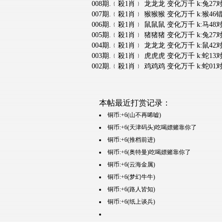
008期.﹛殺1肖﹜ 龙龙龙 变化万千 k:兔27
007期.﹛殺1肖﹜ 猴猴猴 变化万千 k:猴46
006期.﹛殺1肖﹜ 鼠鼠鼠 变化万千 k:马48
005期.﹛殺1肖﹜ 猪猪猪 变化万千 k:兔27
004期.﹛殺1肖﹜ 龙龙龙 变化万千 k:鼠42
003期.﹛殺1肖﹜ 虎虎虎 变化万千 k:蛇13
002期.﹛殺1肖﹜ 鸡鸡鸡 变化万千 k:蛇01
本帖最近打赏记录：
铜币:+6(山不再唏嘘)
铜币:+6(天津码头)吃喝嫖赌靠你了
铜币:+6(推档前进)
铜币:+6(奥特曼)吃喝嫖赌靠你了
铜币:+6(云海金属)
铜币:+6(梦幻牛牛)
铜币:+6(路人皆知)
铜币:+6(纸上谈兵)