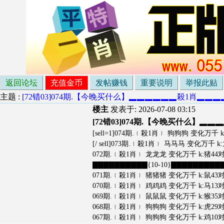
返回论坛
充值金币
发帖赚钱
重要说明
举报此贴
主题 :
[72错03]074期.【今晚买什么】▂▂▂▂▂▂殺1肖▂
楼主
发表于: 2026-07-08 03:15
[72错03]074期.【今晚买什么】
[sell=1]074期.﹛殺1肖﹜ 狗狗狗 变化万千 k
[/ sell]073期.﹛殺1肖﹜ 马马马 变化万千 k
072期.﹛殺1肖﹜ 龙龙龙 变化万千 k:猪44
▇▇▇▇▇▇▇▇▇▇{10-10}▇▇▇▇▇▇▇▇▇
071期.﹛殺1肖﹜ 猪猪猪 变化万千 k:鼠43
070期.﹛殺1肖﹜ 鸡鸡鸡 变化万千 k:马13
069期.﹛殺1肖﹜ 鼠鼠鼠 变化万千 k:猴35
068期.﹛殺1肖﹜ 狗狗狗 变化万千 k:虎29
067期.﹛殺1肖﹜ 狗狗狗 变化万千 k:鸡10