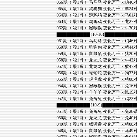
066期.﹛殺1肖﹜ 马马马 变化万千 k:鸡46
065期.﹛殺1肖﹜ 狗狗狗 变化万千 k:羊24
064期.﹛殺1肖﹜ 鸡鸡鸡 变化万千 k:马01
063期.﹛殺1肖﹜ 鸡鸡鸡 变化万千 k:龙27
062期.﹛殺1肖﹜ 猴猴猴 变化万千 k:牛30
▇▇▇▇▇▇▇▇▇▇{10-10}▇▇▇▇▇▇▇▇▇
061期.﹛殺1肖﹜ 马马马 变化万千 k:鸡46
060期.﹛殺1肖﹜ 狗狗狗 变化万千 k:猪44
059期.﹛殺1肖﹜ 鼠鼠鼠 变化万千 k:猪20
058期.﹛殺1肖﹜ 龙龙龙 变化万千 k:牛42
057期.﹛殺1肖﹜ 龙龙龙 变化万千 k:猴47
056期.﹛殺1肖﹜ 蛇蛇蛇 变化万千 k:狗33
055期.﹛殺1肖﹜ 虎虎虎 变化万千 k:猪08
054期.﹛殺1肖﹜ 猴猴猴 变化万千 k:兔16
053期.﹛殺1肖﹜ 羊羊羊 变化万千 k:鼠19
052期.﹛殺1肖﹜ 兔兔兔 变化万千 k:鸡22
▇▇▇▇▇▇▇▇▇▇{10-9}▇▇▇▇▇▇▇▇▇▇
051期.﹛殺1肖﹜ 兔兔兔 变化万千 k:兔28
050期.﹛殺1肖﹜ 龙龙龙 变化万千 k:兔40
049期.﹛殺1肖﹜ 猴猴猴 变化万千 k:猪08
048期.﹛殺1肖﹜ 鼠鼠鼠 变化万千 k:马49