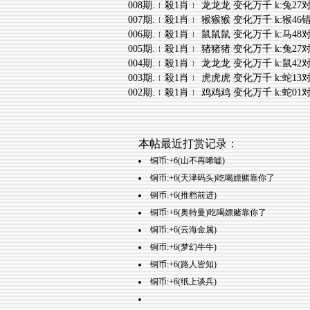
008期.﹛殺1肖﹜ 龙龙龙 变化万千 k:兔27
007期.﹛殺1肖﹜ 猴猴猴 变化万千 k:猴46
006期.﹛殺1肖﹜ 鼠鼠鼠 变化万千 k:马48
005期.﹛殺1肖﹜ 猪猪猪 变化万千 k:兔27
004期.﹛殺1肖﹜ 龙龙龙 变化万千 k:鼠42
003期.﹛殺1肖﹜ 虎虎虎 变化万千 k:蛇13
002期.﹛殺1肖﹜ 鸡鸡鸡 变化万千 k:蛇01
本帖最近打赏记录：
铜币:+6(山不再唏嘘)
铜币:+6(天津码头)吃喝嫖赌靠你了
铜币:+6(推档前进)
铜币:+6(奥特曼)吃喝嫖赌靠你了
铜币:+6(云海金属)
铜币:+6(梦幻牛牛)
铜币:+6(路人皆知)
铜币:+6(纸上谈兵)