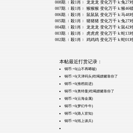
008期.﹛殺1肖﹜ 龙龙龙 变化万千 k:兔27
007期.﹛殺1肖﹜ 猴猴猴 变化万千 k:猴46
006期.﹛殺1肖﹜ 鼠鼠鼠 变化万千 k:马48
005期.﹛殺1肖﹜ 猪猪猪 变化万千 k:兔27
004期.﹛殺1肖﹜ 龙龙龙 变化万千 k:鼠42
003期.﹛殺1肖﹜ 虎虎虎 变化万千 k:蛇13
002期.﹛殺1肖﹜ 鸡鸡鸡 变化万千 k:蛇01
本帖最近打赏记录：
铜币:+6(山不再唏嘘)
铜币:+6(天津码头)吃喝嫖赌靠你了
铜币:+6(推档前进)
铜币:+6(奥特曼)吃喝嫖赌靠你了
铜币:+6(云海金属)
铜币:+6(梦幻牛牛)
铜币:+6(路人皆知)
铜币:+6(纸上谈兵)