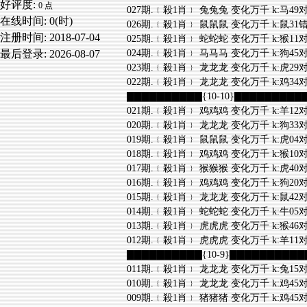
好评度:
0 点
027期.﹛殺1肖﹜ 兔兔兔 变化万千 k:马49
在线时间: 0(时)
026期.﹛殺1肖﹜ 鼠鼠鼠 变化万千 k:鼠31
注册时间:
2018-07-04
025期.﹛殺1肖﹜ 蛇蛇蛇 变化万千 k:猴11
024期.﹛殺1肖﹜ 马马马 变化万千 k:狗45
最后登录:
2026-08-07
023期.﹛殺1肖﹜ 龙龙龙 变化万千 k:虎29
022期.﹛殺1肖﹜ 龙龙龙 变化万千 k:鸡34
▇▇▇▇▇▇▇▇▇▇{10-10}▇▇▇▇▇▇▇▇▇
021期.﹛殺1肖﹜ 鸡鸡鸡 变化万千 k:羊12
020期.﹛殺1肖﹜ 龙龙龙 变化万千 k:狗33
019期.﹛殺1肖﹜ 鼠鼠鼠 变化万千 k:虎04
018期.﹛殺1肖﹜ 鸡鸡鸡 变化万千 k:猴10
017期.﹛殺1肖﹜ 猴猴猴 变化万千 k:虎40
016期.﹛殺1肖﹜ 鸡鸡鸡 变化万千 k:狗20
015期.﹛殺1肖﹜ 龙龙龙 变化万千 k:鼠42
014期.﹛殺1肖﹜ 蛇蛇蛇 变化万千 k:牛05
013期.﹛殺1肖﹜ 虎虎虎 变化万千 k:猴46
012期.﹛殺1肖﹜ 虎虎虎 变化万千 k:羊11
▇▇▇▇▇▇▇▇▇▇{10-9}▇▇▇▇▇▇▇▇▇▇
011期.﹛殺1肖﹜ 龙龙龙 变化万千 k:兔15
010期.﹛殺1肖﹜ 龙龙龙 变化万千 k:鸡45
009期.﹛殺1肖﹜ 猪猪猪 变化万千 k:鸡45