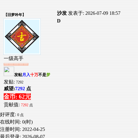
沙发
发表于: 2026-07-09 18:57
【
旧梦吟年
】
D
一级高手
发帖
月入
十万
不是
梦
发贴:
7292
威望:
7292
点
金币: 62元
贡献值:
7292
点
好评度:
0 点
在线时间: 0(时)
注册时间:
2022-04-25
最后登录:
2026-08-07