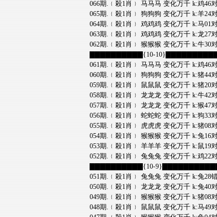
066期.﹛殺1肖﹜ 马马马 变化万千 k:鸡46
065期.﹛殺1肖﹜ 狗狗狗 变化万千 k:羊24
064期.﹛殺1肖﹜ 鸡鸡鸡 变化万千 k:马01
063期.﹛殺1肖﹜ 鸡鸡鸡 变化万千 k:龙27
062期.﹛殺1肖﹜ 猴猴猴 变化万千 k:牛30
▇▇▇▇▇▇▇▇▇▇{10-10}▇▇▇▇▇▇▇▇▇
061期.﹛殺1肖﹜ 马马马 变化万千 k:鸡46
060期.﹛殺1肖﹜ 狗狗狗 变化万千 k:猪44
059期.﹛殺1肖﹜ 鼠鼠鼠 变化万千 k:猪20
058期.﹛殺1肖﹜ 龙龙龙 变化万千 k:牛42
057期.﹛殺1肖﹜ 龙龙龙 变化万千 k:猴47
056期.﹛殺1肖﹜ 蛇蛇蛇 变化万千 k:狗33
055期.﹛殺1肖﹜ 虎虎虎 变化万千 k:猪08
054期.﹛殺1肖﹜ 猴猴猴 变化万千 k:兔16
053期.﹛殺1肖﹜ 羊羊羊 变化万千 k:鼠19
052期.﹛殺1肖﹜ 兔兔兔 变化万千 k:鸡22
▇▇▇▇▇▇▇▇▇▇{10-9}▇▇▇▇▇▇▇▇▇▇
051期.﹛殺1肖﹜ 兔兔兔 变化万千 k:兔28
050期.﹛殺1肖﹜ 龙龙龙 变化万千 k:兔40
049期.﹛殺1肖﹜ 猴猴猴 变化万千 k:猪08
048期.﹛殺1肖﹜ 鼠鼠鼠 变化万千 k:马49