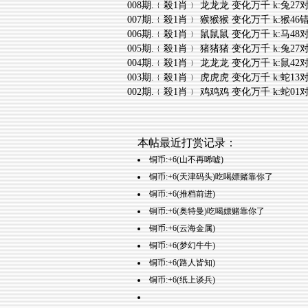
008期.﹛殺1肖﹜ 龙龙龙 变化万千 k:兔27
007期.﹛殺1肖﹜ 猴猴猴 变化万千 k:猴46
006期.﹛殺1肖﹜ 鼠鼠鼠 变化万千 k:马48
005期.﹛殺1肖﹜ 猪猪猪 变化万千 k:兔27
004期.﹛殺1肖﹜ 龙龙龙 变化万千 k:鼠42
003期.﹛殺1肖﹜ 虎虎虎 变化万千 k:蛇13
002期.﹛殺1肖﹜ 鸡鸡鸡 变化万千 k:蛇01
本帖最近打赏记录：
铜币:+6(山不再唏嘘)
铜币:+6(天津码头)吃喝嫖赌靠你了
铜币:+6(推档前进)
铜币:+6(奥特曼)吃喝嫖赌靠你了
铜币:+6(云海金属)
铜币:+6(梦幻牛牛)
铜币:+6(路人皆知)
铜币:+6(纸上谈兵)