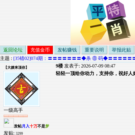
返回论坛
充值金币
发帖赚钱
重要说明
举报此贴
主题 :
[35错02]074期：〓〓〓〓〓〓〓◆杀 ⑧ 码◆〓〓〓
9楼
发表于: 2026-07-09 08:47
【
大嫂来顶你
】
轻轻一顶给你动力，支持你，祝好人好
一级高手
发帖
月入
十万
不是
梦
发贴:
3299