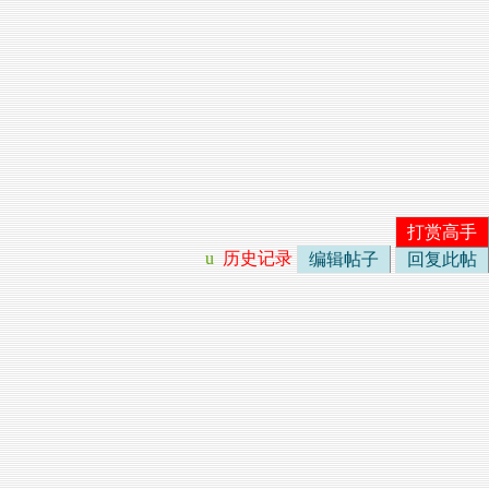
打赏高手
u
历史记录
编辑帖子
回复此帖