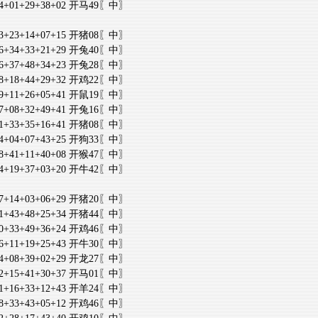
4+01+29+38+02 开马49〖中〗
3+23+14+07+15 开猪08〖中〗
6+34+33+21+29 开兔40〖中〗
6+37+48+34+23 开兔28〖中〗
8+18+44+29+32 开鸡22〖中〗
9+11+26+05+41 开鼠19〖中〗
7+08+32+49+41 开兔16〖中〗
1+33+35+16+41 开猪08〖中〗
4+04+07+43+25 开狗33〖中〗
8+41+11+40+08 开猴47〖中〗
4+19+37+03+20 开牛42〖中〗
7+14+03+06+29 开猪20〖中〗
1+43+48+25+34 开猪44〖中〗
0+33+49+36+24 开鸡46〖中〗
6+11+19+25+43 开牛30〖中〗
4+08+39+02+29 开龙27〖中〗
2+15+41+30+37 开马01〖中〗
1+16+33+12+43 开羊24〖中〗
8+33+43+05+12 开鸡46〖中〗