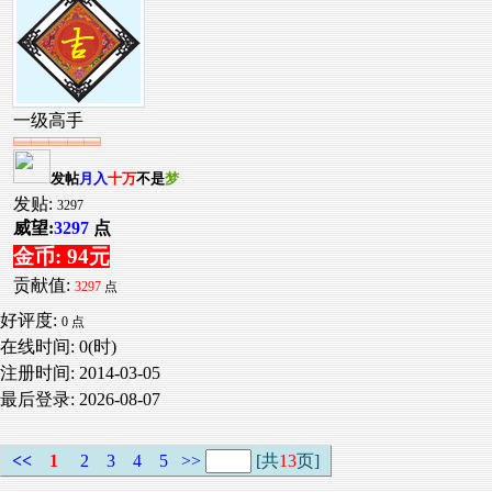
一级高手
发帖
月入
十万
不是
梦
发贴:
3297
威望:
3297
点
金币: 94元
贡献值:
3297
点
好评度:
0 点
在线时间: 0(时)
注册时间:
2014-03-05
最后登录:
2026-08-07
<<
1
2
3
4
5
>>
[共
13
页]