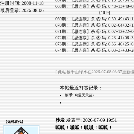
067期：【思连康】杀 ⑧ 码: 0 18+20+04+0
注册时间:
2008-11-18
068期：【思连康】杀 ⑧ 码: 0 48+13+40+0
最后登录:
2026-08-06
-----------------------------{10-9}
069期：【思连康】杀 ⑧ 码: 0 39+49+43+1
070期：【思连康】杀 ⑧ 码: 0 02+04+32+1
071期：【思连康】杀 ⑧ 码: 0 07+12+22+0
072期：【思连康】杀 ⑧ 码: 0 23+41+06+3
073期：【思连康】杀 ⑧ 码: 0 36+46+25+0
074期：【思连康】杀 ⑧ 码: 0 03+37+33+2
[ 此帖被千山绿水在2026-07-08 03:37重新编
本帖最近打赏记录：
铜币:+6(蓝天天蓝)
沙发
发表于: 2026-07-09 19:51
【
无可取代
】
呱呱！呱呱！呱呱！呱呱！