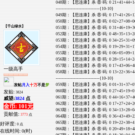
048期：【思连康】杀 ⑧ 码: 0 21+41+44+1
-----------------------------{10-10}
049期：【思连康】杀 ⑧ 码: 0 17+41+26+1
050期：【思连康】杀 ⑧ 码: 0 02+27+08+0
【
千山绿水
】
051期：【思连康】杀 ⑧ 码: 0 31+46+19+3
052期：【思连康】杀 ⑧ 码: 0 48+35+13+2
053期：【思连康】杀 ⑧ 码: 0 34+25+31+0
054期：【思连康】杀 ⑧ 码: 0 19+29+31+1
055期：【思连康】杀 ⑧ 码: 0 06+05+09+1
056期：【思连康】杀 ⑧ 码: 0 28+15+14+2
057期：【思连康】杀 ⑧ 码: 0 17+43+06+4
一级高手
058期：【思连康】杀 ⑧ 码: 0 13+22+36+4
-----------------------------{10-10}
059期：【思连康】杀 ⑧ 码: 0 01+31+37+0
发帖
月入
十万
不是
梦
060期：【思连康】杀 ⑧ 码: 0 27+45+19+0
发贴:
3824
061期：【思连康】杀 ⑧ 码: 0 44+16+37+4
威望:
3824
点
062期：【思连康】杀 ⑧ 码: 0 17+27+24+2
金币: 101元
063期：【思连康】杀 ⑧ 码: 0 34+13+28+0
贡献值:
3773
点
064期：【思连康】杀 ⑧ 码: 0 36+43+49+2
065期：【思连康】杀 ⑧ 码: 0 19+22+38+4
好评度:
0 点
066期：【思连康】杀 ⑧ 码: 0 20+49+18+4
在线时间: 0(时)