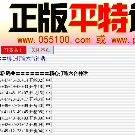
打赏高手
关闭本页
〓〓〓〓精心打造六合神话
◆杀 ⑧ 码◆〓〓〓〓〓〓〓精心打造六合神话
9+47+45+36+14 开蛇02〖中〗
9+35+49+06+33 开牛18〖中〗
4+14+48+19+07 开龙15〖中〗
9+47+23+25+17 开鸡34〖中〗
1+49+02+16+09 开兔40〖中〗
0+41+13+49+45 开猪08〖中〗
1+11+49+48+03 开狗09〖中〗
8+42+02+24+12 开狗09〖中〗
6+49+12+28+18 开兔04〖中〗