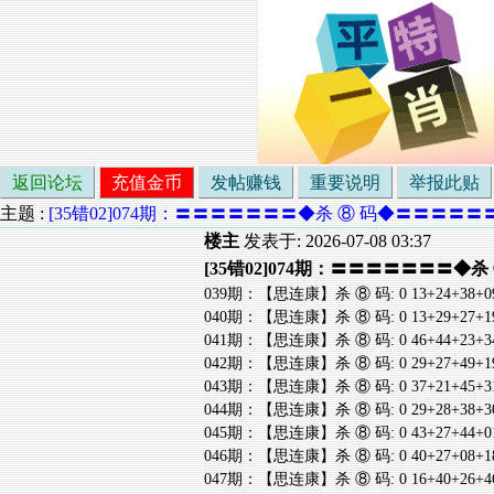
返回论坛
充值金币
发帖赚钱
重要说明
举报此贴
主题 :
[35错02]074期：〓〓〓〓〓〓〓◆杀 ⑧ 码◆〓〓〓
楼主
发表于: 2026-07-08 03:37
[35错02]074期：〓〓〓〓〓〓〓
039期：【思连康】杀 ⑧ 码: 0 13+24+38+0
040期：【思连康】杀 ⑧ 码: 0 13+29+27+1
041期：【思连康】杀 ⑧ 码: 0 46+44+23+3
042期：【思连康】杀 ⑧ 码: 0 29+27+49+1
043期：【思连康】杀 ⑧ 码: 0 37+21+45+3
044期：【思连康】杀 ⑧ 码: 0 29+28+38+3
045期：【思连康】杀 ⑧ 码: 0 43+27+44+0
046期：【思连康】杀 ⑧ 码: 0 40+27+08+1
047期：【思连康】杀 ⑧ 码: 0 16+40+26+4