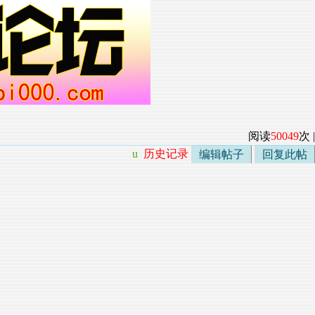
阅读
50049
次 |
u
历史记录
编辑帖子
回复此帖