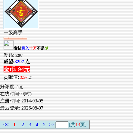
一级高手
发帖
月入
十万
不是
梦
发贴:
3297
威望:
3297
点
金币: 94元
贡献值:
3297
点
好评度:
0 点
在线时间: 0(时)
注册时间:
2014-03-05
最后登录:
2026-08-07
<<
1
2
3
4
5
>>
[共
13
页]