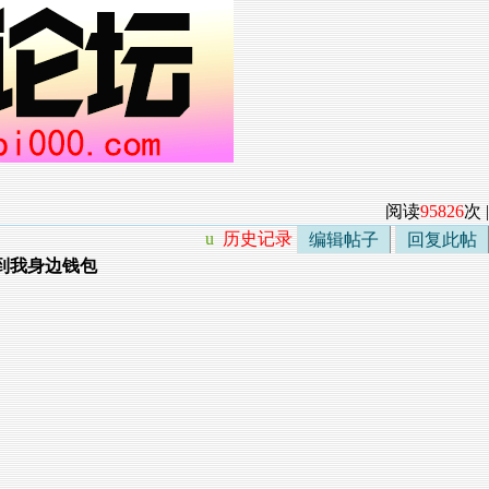
阅读
95826
次 |
u
历史记录
编辑帖子
回复此帖
到我身边钱包