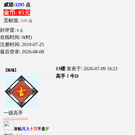
威望:
3295
点
金币: 85元
贡献值:
3295
点
好评度:
0 点
在线时间: 0(时)
注册时间:
2019-07-25
最后登录:
2026-08-08
13楼
发表于: 2026-07-09 16:21
【
陈瑞
】
高手！牛D
一级高手
发帖
月入
十万
不是
梦