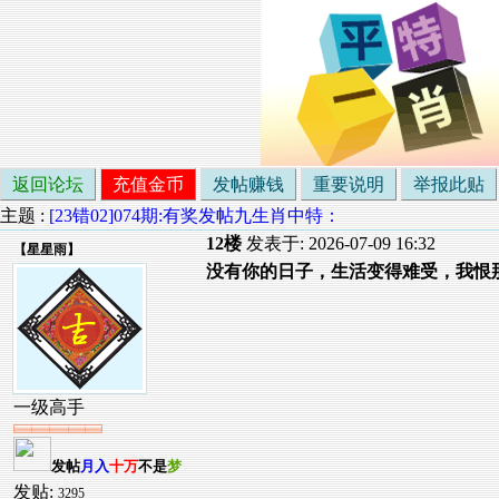
返回论坛
充值金币
发帖赚钱
重要说明
举报此贴
主题 :
[23错02]074期:有奖发帖九生肖中特：
12楼
发表于: 2026-07-09 16:32
【
星星雨
】
没有你的日子，生活变得难受，我恨
一级高手
发帖
月入
十万
不是
梦
发贴:
3295