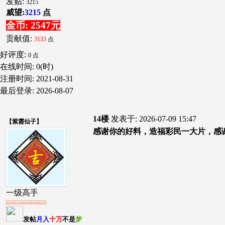
发贴:
3215
威望:
3215
点
金币: 2547元
贡献值:
3133
点
好评度:
0 点
在线时间: 0(时)
注册时间:
2021-08-31
最后登录:
2026-08-07
14楼
发表于: 2026-07-09 15:47
【
紫霞仙子
】
感谢你的好料，造福彩民一大片，感
一级高手
发帖
月入
十万
不是
梦