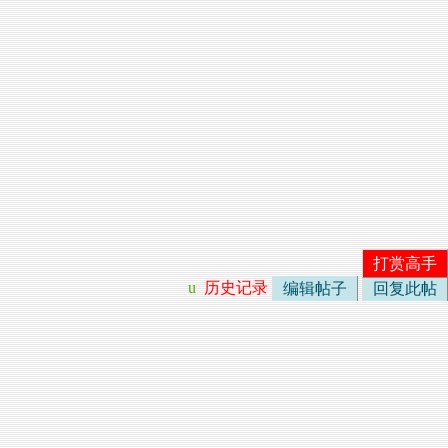
打赏高手
u
历史记录
编辑帖子
回复此帖