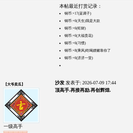
本帖最近打赏记录：
铜币:+17(蓝调子)
铜币:+6(天生)我是大款
铜币:+6(旺财)
铜币:+6(大福贵花)
铜币:+6(习惯)
铜币:+8(乘风)吃喝嫖赌靠你了
铜币:+6(济济一堂)
沙发
发表于: 2026-07-09 17:44
【
大爷卖瓜
】
顶高手.再接再励.再创辉煌.
一级高手