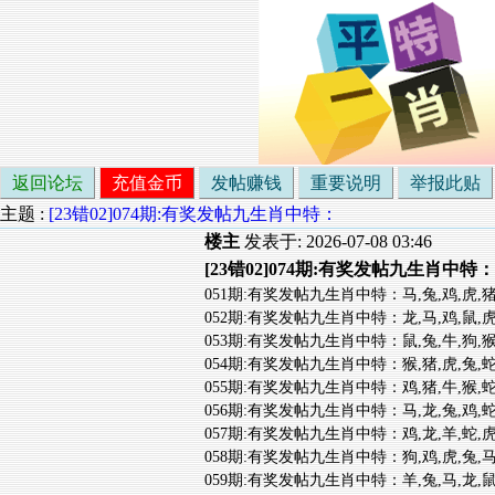
返回论坛
充值金币
发帖赚钱
重要说明
举报此贴
主题 :
[23错02]074期:有奖发帖九生肖中特：
楼主
发表于: 2026-07-08 03:46
[23错02]074期:有奖发帖九生肖中特：
051期:有奖发帖九生肖中特：马,兔,鸡,虎,猪
052期:有奖发帖九生肖中特：龙,马,鸡,鼠,虎
053期:有奖发帖九生肖中特：鼠,兔,牛,狗,猴
054期:有奖发帖九生肖中特：猴,猪,虎,兔,蛇
055期:有奖发帖九生肖中特：鸡,猪,牛,猴,蛇
056期:有奖发帖九生肖中特：马,龙,兔,鸡,蛇
057期:有奖发帖九生肖中特：鸡,龙,羊,蛇,虎
058期:有奖发帖九生肖中特：狗,鸡,虎,兔,马
059期:有奖发帖九生肖中特：羊,兔,马,龙,鼠