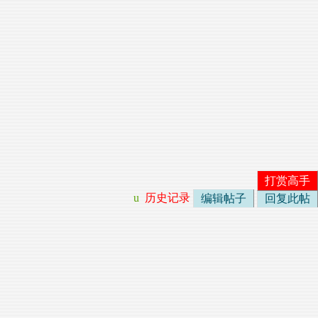
打赏高手
u
历史记录
编辑帖子
回复此帖