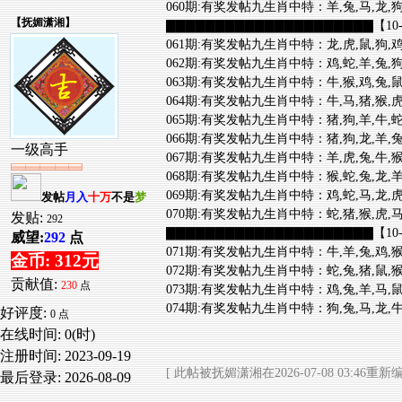
060期:有奖发帖九生肖中特：羊,兔,马,龙,狗
【
抚媚潇湘
】
▇▇▇▇▇▇▇▇▇▇▇▇▇▇▇▇▇▇▇▇▇【10
061期:有奖发帖九生肖中特：龙,虎,鼠,狗,鸡
062期:有奖发帖九生肖中特：鸡,蛇,羊,兔,狗
063期:有奖发帖九生肖中特：牛,猴,鸡,兔,鼠
064期:有奖发帖九生肖中特：牛,马,猪,猴,虎
065期:有奖发帖九生肖中特：猪,狗,羊,牛,蛇
066期:有奖发帖九生肖中特：猪,狗,龙,羊,兔
一级高手
067期:有奖发帖九生肖中特：羊,虎,兔,牛,猴
068期:有奖发帖九生肖中特：猴,蛇,兔,龙,羊
069期:有奖发帖九生肖中特：鸡,蛇,马,龙,虎
发帖
月入
十万
不是
梦
070期:有奖发帖九生肖中特：蛇,猪,猴,虎,马
发贴:
292
▇▇▇▇▇▇▇▇▇▇▇▇▇▇▇▇▇▇▇▇▇【10
威望:
292
点
071期:有奖发帖九生肖中特：牛,羊,兔,鸡,猴
金币: 312元
072期:有奖发帖九生肖中特：蛇,兔,猪,鼠,猴
贡献值:
230
点
073期:有奖发帖九生肖中特：鸡,兔,羊,马,鼠
074期:有奖发帖九生肖中特：狗,兔,马,龙,牛
好评度:
0 点
在线时间: 0(时)
注册时间:
2023-09-19
[ 此帖被抚媚潇湘在2026-07-08 03:46重新编
最后登录:
2026-08-09