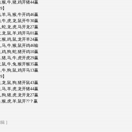
,猴,牛,猪,鸡开猪44赢
-9】
,羊,马,猴,牛开鸡46赢
,牛,虎,龙,鼠开牛30赢
,蛇,龙,虎,马开龙27赢
,龙,鼠,羊,鸡开马01赢
,猴,鸡,鼠,龙开羊24赢
,马,牛,猴,鼠开鸡46输
,鸡,狗,蛇,猪开鸡10赢
,猪,马,牛,虎开虎29赢
,鼠,牛,兔,猴开猴35赢
,牛,狗,鼠,鸡开马13赢
-9】
,龙,鼠,狗,猪开鼠43赢
,马,羊,虎,龙开猪44赢
,狗,猪,虎,龙开龙27赢
,猴,虎,羊,鼠开??？赢
辑 ]