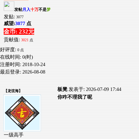
发帖
月入
十万
不是
梦
发贴:
3077
威望:
3077
点
金币: 232元
贡献值:
3021
点
好评度:
0 点
在线时间: 0(时)
注册时间:
2018-10-24
最后登录:
2026-08-08
板凳
发表于: 2026-07-09 17:44
【
龙弦海
】
你咋不理我了呢
一级高手