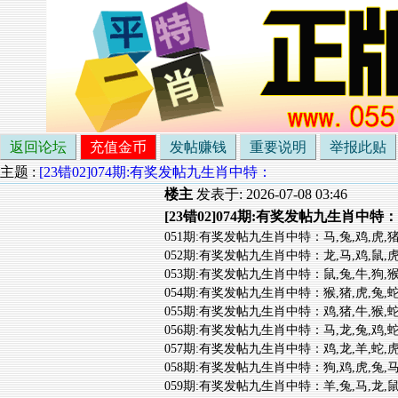
返回论坛
充值金币
发帖赚钱
重要说明
举报此贴
主题 :
[23错02]074期:有奖发帖九生肖中特：
楼主
发表于: 2026-07-08 03:46
[23错02]074期:有奖发帖九生肖中特：
051期:有奖发帖九生肖中特：马,兔,鸡,虎,猪
052期:有奖发帖九生肖中特：龙,马,鸡,鼠,虎
053期:有奖发帖九生肖中特：鼠,兔,牛,狗,猴
054期:有奖发帖九生肖中特：猴,猪,虎,兔,蛇
055期:有奖发帖九生肖中特：鸡,猪,牛,猴,蛇
056期:有奖发帖九生肖中特：马,龙,兔,鸡,蛇
057期:有奖发帖九生肖中特：鸡,龙,羊,蛇,虎
058期:有奖发帖九生肖中特：狗,鸡,虎,兔,马
059期:有奖发帖九生肖中特：羊,兔,马,龙,鼠