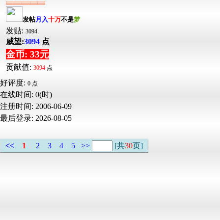
发帖
月入
十万
不是
梦
发贴:
3094
威望:
3094
点
金币: 33元
贡献值:
3094
点
好评度:
0 点
在线时间: 0(时)
注册时间:
2006-06-09
最后登录:
2026-08-05
<<
1
2
3
4
5
>>
[共
30
页]