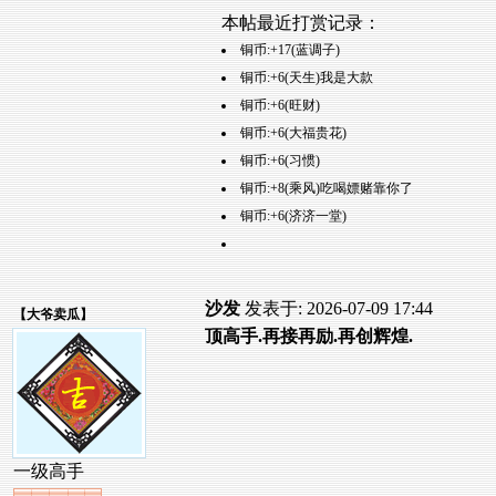
本帖最近打赏记录：
铜币:+17(蓝调子)
铜币:+6(天生)我是大款
铜币:+6(旺财)
铜币:+6(大福贵花)
铜币:+6(习惯)
铜币:+8(乘风)吃喝嫖赌靠你了
铜币:+6(济济一堂)
沙发
发表于: 2026-07-09 17:44
【
大爷卖瓜
】
顶高手.再接再励.再创辉煌.
一级高手