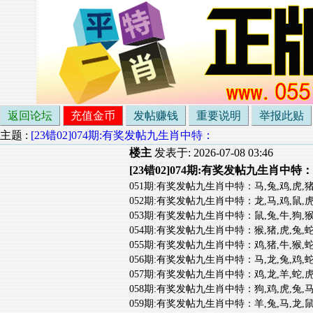
返回论坛
充值金币
发帖赚钱
重要说明
举报此贴
主题 :
[23错02]074期:有奖发帖九生肖中特：
楼主
发表于: 2026-07-08 03:46
[23错02]074期:有奖发帖九生肖中特：
051期:有奖发帖九生肖中特：马,兔,鸡,虎,猪
052期:有奖发帖九生肖中特：龙,马,鸡,鼠,虎
053期:有奖发帖九生肖中特：鼠,兔,牛,狗,猴
054期:有奖发帖九生肖中特：猴,猪,虎,兔,蛇
055期:有奖发帖九生肖中特：鸡,猪,牛,猴,蛇
056期:有奖发帖九生肖中特：马,龙,兔,鸡,蛇
057期:有奖发帖九生肖中特：鸡,龙,羊,蛇,虎
058期:有奖发帖九生肖中特：狗,鸡,虎,兔,马
059期:有奖发帖九生肖中特：羊,兔,马,龙,鼠