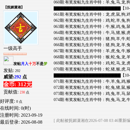
060期:有奖发帖九生肖中特：羊,兔,马,龙,狗
【
抚媚潇湘
】
▇▇▇▇▇▇▇▇▇▇▇▇▇▇▇▇▇▇▇▇▇【10
061期:有奖发帖九生肖中特：龙,虎,鼠,狗,鸡
062期:有奖发帖九生肖中特：鸡,蛇,羊,兔,狗
063期:有奖发帖九生肖中特：牛,猴,鸡,兔,鼠
064期:有奖发帖九生肖中特：牛,马,猪,猴,虎
065期:有奖发帖九生肖中特：猪,狗,羊,牛,蛇
066期:有奖发帖九生肖中特：猪,狗,龙,羊,兔
一级高手
067期:有奖发帖九生肖中特：羊,虎,兔,牛,猴
068期:有奖发帖九生肖中特：猴,蛇,兔,龙,羊
069期:有奖发帖九生肖中特：鸡,蛇,马,龙,虎
发帖
月入
十万
不是
梦
070期:有奖发帖九生肖中特：蛇,猪,猴,虎,马
发贴:
292
▇▇▇▇▇▇▇▇▇▇▇▇▇▇▇▇▇▇▇▇▇【10
威望:
292
点
071期:有奖发帖九生肖中特：牛,羊,兔,鸡,猴
金币: 312元
072期:有奖发帖九生肖中特：蛇,兔,猪,鼠,猴
贡献值:
230
点
073期:有奖发帖九生肖中特：鸡,兔,羊,马,鼠
074期:有奖发帖九生肖中特：狗,兔,马,龙,牛
好评度:
0 点
在线时间: 0(时)
注册时间:
2023-09-19
[ 此帖被抚媚潇湘在2026-07-08 03:46重新编
最后登录:
2026-08-08