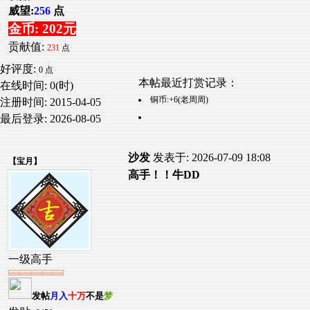
威望:
256
点
金币: 202元
贡献值:
231
点
好评度:
0 点
本帖最近打赏记录：
在线时间: 0(时)
铜币:+6(老周周)
注册时间:
2015-04-05
最后登录:
2026-08-05
沙发
发表于: 2026-07-09 18:08
【
宝月
】
高手！！牛DD
一级高手
发帖
月入
十万
不是
梦