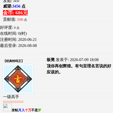
发贴:
3456
威望:
3456
点
金币: 686元
贡献值:
3396
点
好评度:
0 点
在线时间: 0(时)
注册时间:
2020-06-21
最后登录:
2026-08-08
板凳
发表于: 2026-07-09 18:08
【
经典特码王
】
顶你再创辉煌。有句至理名言说的好
应该的。
一级高手
发帖
月入
十万
不是
梦