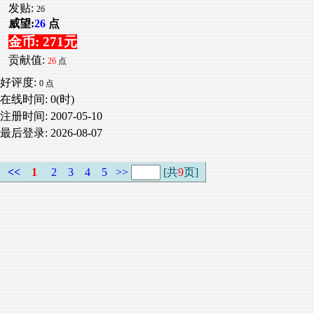
发贴:
26
威望:
26
点
金币: 271元
贡献值:
26
点
好评度:
0 点
在线时间: 0(时)
注册时间:
2007-05-10
最后登录:
2026-08-07
<<
1
2
3
4
5
>>
[共
9
页]