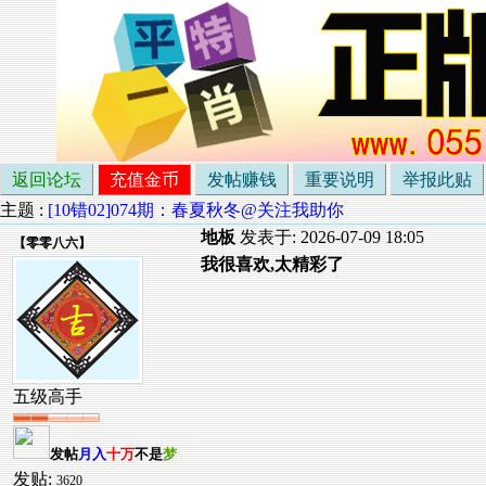
返回论坛
充值金币
发帖赚钱
重要说明
举报此贴
主题 :
[10错02]074期：春夏秋冬@关注我助你
地板
发表于: 2026-07-09 18:05
【
零零八六
】
我很喜欢,太精彩了
五级高手
发帖
月入
十万
不是
梦
发贴:
3620