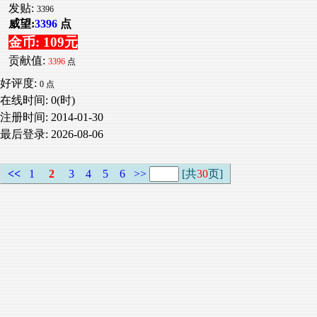
发贴:
3396
威望:
3396
点
金币: 109元
贡献值:
3396
点
好评度:
0 点
在线时间: 0(时)
注册时间:
2014-01-30
最后登录:
2026-08-06
<<
1
2
3
4
5
6
>>
[共
30
页]