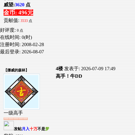
威望:
3620
点
金币: 496元
贡献值:
3533
点
好评度:
0 点
在线时间: 0(时)
注册时间:
2008-02-28
最后登录:
2026-08-07
4楼
发表于: 2026-07-09 17:49
【
挪威的森林
】
高手！牛DD
一级高手
发帖
月入
十万
不是
梦