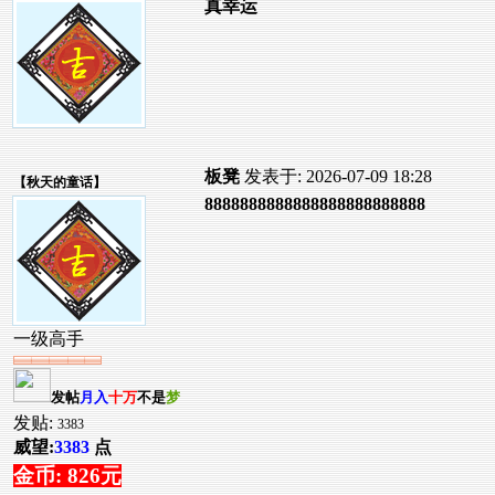
真幸运
板凳
发表于: 2026-07-09 18:28
【
秋天的童话
】
8888888888888888888888888
一级高手
发帖
月入
十万
不是
梦
发贴:
3383
威望:
3383
点
金币: 826元