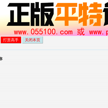
打赏高手
关闭本页
你