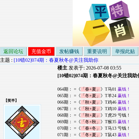
返回论坛
充值金币
发帖赚钱
重要说明
举报此贴
主题 :
[10错02]074期：春夏秋冬@关注我助你
楼主
发表于: 2026-07-08 03:55
[10错02]074期：春夏秋冬@关注我助
064期： =《
「春+夏」
》T马01
赢钱！
065期： =《
「冬+夏」
》T羊24
赢钱！
【
笑半
】
066期： =《
「秋+夏」
》T鸡46
赢钱！
067期： =《
「秋+夏」
》T鸡10
赢钱！
068期： =《
「秋+夏」
》T虎29 亏钱！
069期： =《
「冬+秋」
》T猴35
赢钱！
070期： =《
「春+冬」
》T马13 亏钱！
071期： =《
「冬+夏」
》T鼠43
赢钱！