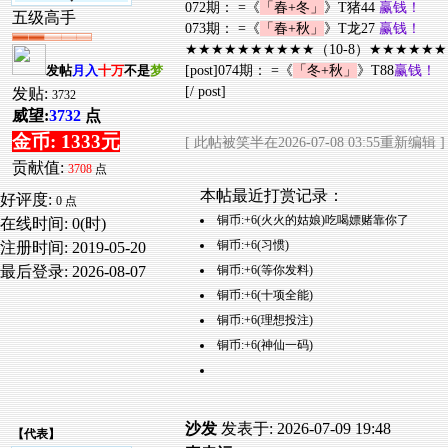
072期： =《
「春+冬」
》T猪44
赢钱！
五级高手
073期： =《
「春+秋」
》T龙27
赢钱！
★★★★★★★★★★（10-8）★★★★★
[post]074期： =《
「冬+秋」
》T88
赢钱！
发帖
月入
十万
不是
梦
[/ post]
发贴:
3732
威望:
3732
点
金币: 1333元
[ 此帖被笑半在2026-07-08 03:55重新编辑 ]
贡献值:
3708
点
本帖最近打赏记录：
好评度:
0 点
铜币:+6(火火的姑娘)吃喝嫖赌靠你了
在线时间: 0(时)
铜币:+6(习惯)
注册时间:
2019-05-20
铜币:+6(等你发料)
最后登录:
2026-08-07
铜币:+6(十项全能)
铜币:+6(理想投注)
铜币:+6(神仙一码)
沙发
发表于: 2026-07-09 19:48
【
代表
】