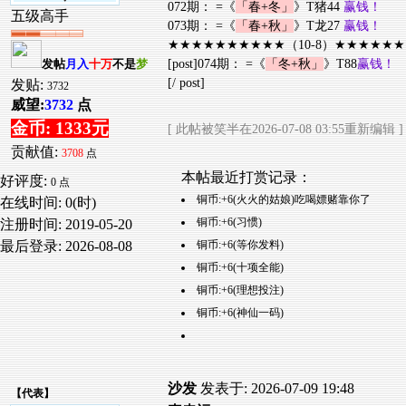
072期： =《
「春+冬」
》T猪44
赢钱！
五级高手
073期： =《
「春+秋」
》T龙27
赢钱！
★★★★★★★★★★（10-8）★★★★★
[post]074期： =《
「冬+秋」
》T88
赢钱！
发帖
月入
十万
不是
梦
[/ post]
发贴:
3732
威望:
3732
点
金币: 1333元
[ 此帖被笑半在2026-07-08 03:55重新编辑 ]
贡献值:
3708
点
本帖最近打赏记录：
好评度:
0 点
铜币:+6(火火的姑娘)吃喝嫖赌靠你了
在线时间: 0(时)
铜币:+6(习惯)
注册时间:
2019-05-20
铜币:+6(等你发料)
最后登录:
2026-08-08
铜币:+6(十项全能)
铜币:+6(理想投注)
铜币:+6(神仙一码)
沙发
发表于: 2026-07-09 19:48
【
代表
】