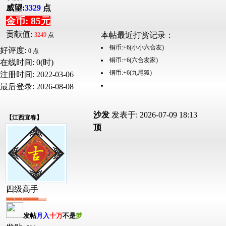
威望:
3329
点
金币: 85元
贡献值:
本帖最近打赏记录：
3249
点
铜币:+6(小小六合友)
好评度:
0 点
铜币:+6(六合发家)
在线时间: 0(时)
铜币:+6(九尾狐)
注册时间:
2022-03-06
最后登录:
2026-08-08
沙发
发表于: 2026-07-09 18:13
【
江西宜春
】
顶
四级高手
发帖
月入
十万
不是
梦