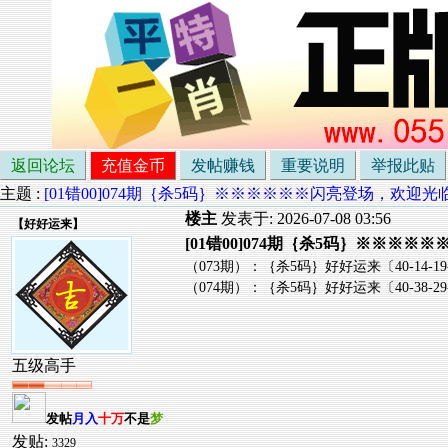
返回论坛
充值金币
发帖赚钱
重要说明
举报此贴
主题 :
[01错00]074期｛杀5码｝※※※※※※闪亮登场，欢迎
楼主
发表于: 2026-07-08 03:56
【
好好运来
】
[01错00]074期｛杀5码｝※※※
（073期）：｛杀5码｝好好运来〔40-14-19-
（074期）：｛杀5码｝好好运来〔40-38-29-
五级高手
发帖
月入
十万
不是
梦
发贴:
3329