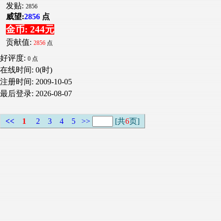
发贴:
2856
威望:
2856
点
金币: 244元
贡献值:
2856
点
好评度:
0 点
在线时间: 0(时)
注册时间:
2009-10-05
最后登录:
2026-08-07
<<
1
2
3
4
5
>>
[共
6
页]