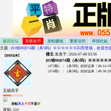
返回论坛
充值金币
发帖赚钱
重要说明
举报此贴
主题 :
[01错00]074期｛杀5码｝※※※※※※闪亮登场，欢迎
楼主
发表于: 2026-07-08 03:56
【
好好运来
】
[01错00]074期｛杀5码｝※※※
（073期）：｛杀5码｝好好运来〔40-14-19-
（074期）：｛杀5码｝好好运来〔40-38-29-
五级高手
发帖
月入
十万
不是
梦
发贴:
3329