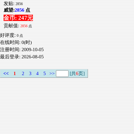
发贴:
2856
威望:
2856
点
金币: 247元
贡献值:
2856
点
好评度:
0 点
在线时间: 0(时)
注册时间:
2009-10-05
最后登录:
2026-08-05
<<
1
2
3
4
5
>>
[共
6
页]