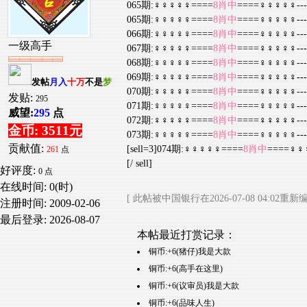
065期:♀♀♀♀♀====
8肖中
====♀♀♀♀♀--
065期:♀♀♀♀♀====
8肖中
====♀♀♀♀♀--
066期:♀♀♀♀♀====
8肖中
====♀♀♀♀♀--
一级高手
067期:♀♀♀♀♀====
8肖中
====♀♀♀♀♀--
068期:♀♀♀♀♀====
8肖中
====♀♀♀♀♀--
069期:♀♀♀♀♀====
8肖中
====♀♀♀♀♀--
发帖
月入
十万
不是
梦
070期:♀♀♀♀♀====
8肖中
====♀♀♀♀♀--
发贴:
295
071期:♀♀♀♀♀====
8肖中
====♀♀♀♀♀--
威望:
295
点
072期:♀♀♀♀♀====
8肖中
====♀♀♀♀♀--
金币: 3511元
073期:♀♀♀♀♀====
8肖中
====♀♀♀♀♀--
贡献值:
[sell=3]074期:♀♀♀♀♀====
8肖中
====♀♀
261
点
[/ sell]
好评度:
0 点
在线时间: 0(时)
[ 此帖被中国银行在2026-07-08 04:02重新编
注册时间:
2009-02-06
最后登录:
2026-08-07
本帖最近打赏记录：
铜币:+6(猪仔)我是大款
铜币:+6(高手在这里)
铜币:+6(议审员)我是大款
铜币:+6(品味人生)