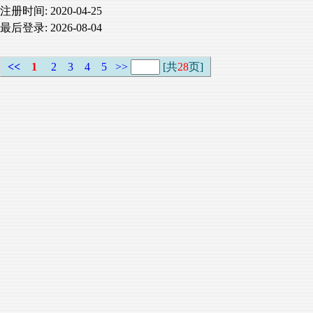
注册时间:
2020-04-25
最后登录:
2026-08-04
<<
1
2
3
4
5
>>
[共
28
页]