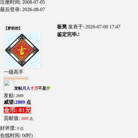
注册时间:
2008-07-05
最后登录:
2026-08-07
板凳
发表于: 2026-07-09 17:47
【
萝莉控
】
鉴定完毕.!
一级高手
发帖
月入
十万
不是
梦
发贴:
2889
威望:
2889
点
金币: 81元
贡献值:
2889
点
好评度:
0 点
在线时间: 0(时)