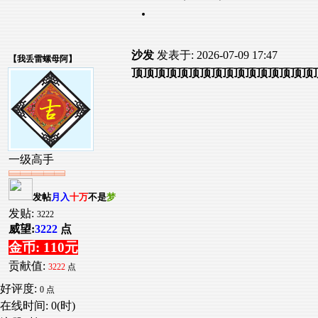
沙发
发表于: 2026-07-09 17:47
【
我丢雷螺母阿
】
顶顶顶顶顶顶顶顶顶顶顶顶顶顶顶顶
一级高手
发帖
月入
十万
不是
梦
发贴:
3222
威望:
3222
点
金币: 110元
贡献值:
3222
点
好评度:
0 点
在线时间: 0(时)