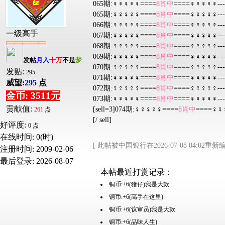
065期:♀♀♀♀♀====
8肖中
====♀♀♀♀♀--
065期:♀♀♀♀♀====
8肖中
====♀♀♀♀♀--
066期:♀♀♀♀♀====
8肖中
====♀♀♀♀♀--
一级高手
067期:♀♀♀♀♀====
8肖中
====♀♀♀♀♀--
068期:♀♀♀♀♀====
8肖中
====♀♀♀♀♀--
069期:♀♀♀♀♀====
8肖中
====♀♀♀♀♀--
发帖
月入
十万
不是
梦
070期:♀♀♀♀♀====
8肖中
====♀♀♀♀♀--
发贴:
295
071期:♀♀♀♀♀====
8肖中
====♀♀♀♀♀--
威望:
295
点
072期:♀♀♀♀♀====
8肖中
====♀♀♀♀♀--
金币: 3511元
073期:♀♀♀♀♀====
8肖中
====♀♀♀♀♀--
贡献值:
[sell=3]074期:♀♀♀♀♀====
8肖中
====♀♀
261
点
[/ sell]
好评度:
0 点
在线时间: 0(时)
[ 此帖被中国银行在2026-07-08 04:02重新编
注册时间:
2009-02-06
最后登录:
2026-08-07
本帖最近打赏记录：
铜币:+6(猪仔)我是大款
铜币:+6(高手在这里)
铜币:+6(议审员)我是大款
铜币:+6(品味人生)