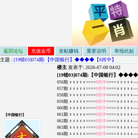
返回论坛
充值金币
发帖赚钱
重要说明
举报此贴
主题 :
[19错03]074期:【中国银行】◆◆◆◆【8肖中】
楼主
发表于: 2026-07-08 04:02
[19错03]074期:【中国银行】◆◆◆
056期:♀♀♀♀♀====
8肖中
====♀♀♀♀♀--
057期:♀♀♀♀♀====
8肖中
====♀♀♀♀♀--
058期:♀♀♀♀♀====
8肖中
====♀♀♀♀♀--
059期:♀♀♀♀♀====
8肖中
====♀♀♀♀♀--
060期:♀♀♀♀♀====
8肖中
====♀♀♀♀♀--
061期:♀♀♀♀♀====
8肖中
====♀♀♀♀♀--
【
中国银行
】
062期:♀♀♀♀♀====
8肖中
====♀♀♀♀♀--
063期:♀♀♀♀♀====
8肖中
====♀♀♀♀♀--
064期:♀♀♀♀♀====
8肖中
====♀♀♀♀♀--