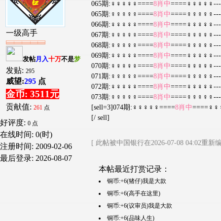
065期:♀♀♀♀♀====
8肖中
====♀♀♀♀♀--
065期:♀♀♀♀♀====
8肖中
====♀♀♀♀♀--
066期:♀♀♀♀♀====
8肖中
====♀♀♀♀♀--
一级高手
067期:♀♀♀♀♀====
8肖中
====♀♀♀♀♀--
068期:♀♀♀♀♀====
8肖中
====♀♀♀♀♀--
069期:♀♀♀♀♀====
8肖中
====♀♀♀♀♀--
发帖
月入
十万
不是
梦
070期:♀♀♀♀♀====
8肖中
====♀♀♀♀♀--
发贴:
295
071期:♀♀♀♀♀====
8肖中
====♀♀♀♀♀--
威望:
295
点
072期:♀♀♀♀♀====
8肖中
====♀♀♀♀♀--
金币: 3511元
073期:♀♀♀♀♀====
8肖中
====♀♀♀♀♀--
贡献值:
[sell=3]074期:♀♀♀♀♀====
8肖中
====♀♀
261
点
[/ sell]
好评度:
0 点
在线时间: 0(时)
[ 此帖被中国银行在2026-07-08 04:02重新编
注册时间:
2009-02-06
最后登录:
2026-08-07
本帖最近打赏记录：
铜币:+6(猪仔)我是大款
铜币:+6(高手在这里)
铜币:+6(议审员)我是大款
铜币:+6(品味人生)