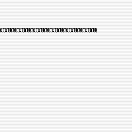
顶顶顶顶顶顶顶顶顶顶顶顶顶顶顶顶顶顶顶顶顶