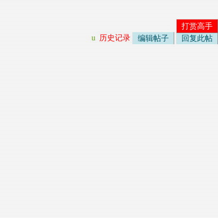
打赏高手
u
历史记录
编辑帖子
回复此帖