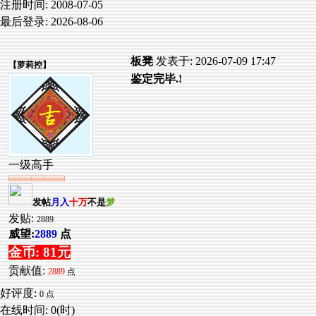
注册时间:
2008-07-05
最后登录:
2026-08-06
板凳
发表于: 2026-07-09 17:47
【
萝莉控
】
鉴定完毕.!
一级高手
发帖
月入
十万
不是
梦
发贴:
2889
威望:
2889
点
金币: 81元
贡献值:
2889
点
好评度:
0 点
在线时间: 0(时)