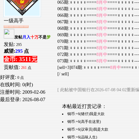
065期:♀♀♀♀♀====
8肖中
====♀♀♀♀♀--
065期:♀♀♀♀♀====
8肖中
====♀♀♀♀♀--
066期:♀♀♀♀♀====
8肖中
====♀♀♀♀♀--
一级高手
067期:♀♀♀♀♀====
8肖中
====♀♀♀♀♀--
068期:♀♀♀♀♀====
8肖中
====♀♀♀♀♀--
069期:♀♀♀♀♀====
8肖中
====♀♀♀♀♀--
发帖
月入
十万
不是
梦
070期:♀♀♀♀♀====
8肖中
====♀♀♀♀♀--
发贴:
295
071期:♀♀♀♀♀====
8肖中
====♀♀♀♀♀--
威望:
295
点
072期:♀♀♀♀♀====
8肖中
====♀♀♀♀♀--
金币: 3511元
073期:♀♀♀♀♀====
8肖中
====♀♀♀♀♀--
贡献值:
[sell=3]074期:♀♀♀♀♀====
8肖中
====♀♀
261
点
[/ sell]
好评度:
0 点
在线时间: 0(时)
[ 此帖被中国银行在2026-07-08 04:02重新编
注册时间:
2009-02-06
最后登录:
2026-08-07
本帖最近打赏记录：
铜币:+6(猪仔)我是大款
铜币:+6(高手在这里)
铜币:+6(议审员)我是大款
铜币:+6(品味人生)