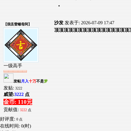
沙发
发表于: 2026-07-09 17:47
【
我丢雷螺母阿
】
顶顶顶顶顶顶顶顶顶顶顶顶顶顶顶顶
一级高手
发帖
月入
十万
不是
梦
发贴:
3222
威望:
3222
点
金币: 110元
贡献值:
3222
点
好评度:
0 点
在线时间: 0(时)