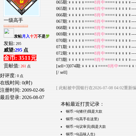
065期:♀♀♀♀♀====
8肖中
====♀♀♀♀♀--
065期:♀♀♀♀♀====
8肖中
====♀♀♀♀♀--
066期:♀♀♀♀♀====
8肖中
====♀♀♀♀♀--
一级高手
067期:♀♀♀♀♀====
8肖中
====♀♀♀♀♀--
068期:♀♀♀♀♀====
8肖中
====♀♀♀♀♀--
069期:♀♀♀♀♀====
8肖中
====♀♀♀♀♀--
发帖
月入
十万
不是
梦
070期:♀♀♀♀♀====
8肖中
====♀♀♀♀♀--
发贴:
295
071期:♀♀♀♀♀====
8肖中
====♀♀♀♀♀--
威望:
295
点
072期:♀♀♀♀♀====
8肖中
====♀♀♀♀♀--
金币: 3511元
073期:♀♀♀♀♀====
8肖中
====♀♀♀♀♀--
贡献值:
[sell=3]074期:♀♀♀♀♀====
8肖中
====♀♀
261
点
[/ sell]
好评度:
0 点
在线时间: 0(时)
[ 此帖被中国银行在2026-07-08 04:02重新编
注册时间:
2009-02-06
最后登录:
2026-08-07
本帖最近打赏记录：
铜币:+6(猪仔)我是大款
铜币:+6(高手在这里)
铜币:+6(议审员)我是大款
铜币:+6(品味人生)