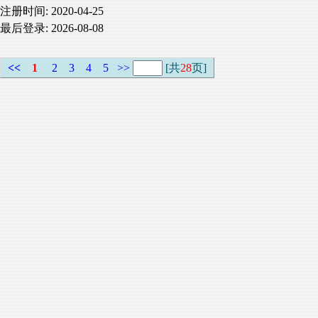
注册时间:
2020-04-25
最后登录:
2026-08-08
<<
1
2
3
4
5
>>
[共
28
页]