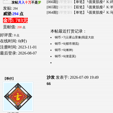
[066期]
$單雙筆$
【单笔】└面黄肌瘦┘ K:鸡
发帖
月入
十万
不是
梦
[065期]
$單雙筆$
【双笔】└面黄肌瘦┘ K:羊
发贴:
294
[064期]
$單雙筆$
【单笔】└面黄肌瘦┘ K:马
威望:
294
点
金币: 703元
贡献值:
208
点
本帖最近打赏记录：
好评度:
0 点
铜币:+7(云雾山景像)我是大款
在线时间: 0(时)
铜币:+6(都市潮流)
注册时间:
2023-11-01
铜币:+6(傩神)
最后登录:
2026-08-07
铜币:+6(便是莫)
沙发
发表于: 2026-07-09 19:49
【
乖仔
】
66