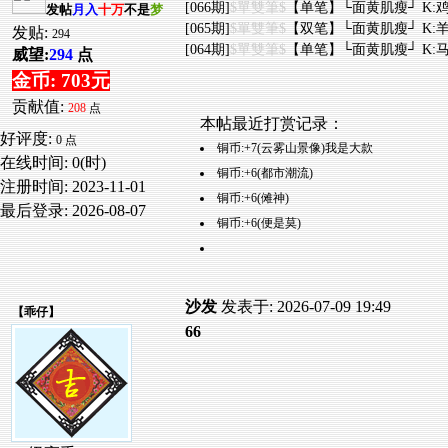
[066期]
$單雙筆$
【单笔】└面黄肌瘦┘ K:鸡
发帖
月入
十万
不是
梦
[065期]
$單雙筆$
【双笔】└面黄肌瘦┘ K:羊
发贴:
294
[064期]
$單雙筆$
【单笔】└面黄肌瘦┘ K:马
威望:
294
点
金币: 703元
贡献值:
208
点
本帖最近打赏记录：
好评度:
0 点
铜币:+7(云雾山景像)我是大款
在线时间: 0(时)
铜币:+6(都市潮流)
注册时间:
2023-11-01
铜币:+6(傩神)
最后登录:
2026-08-07
铜币:+6(便是莫)
沙发
发表于: 2026-07-09 19:49
【
乖仔
】
66