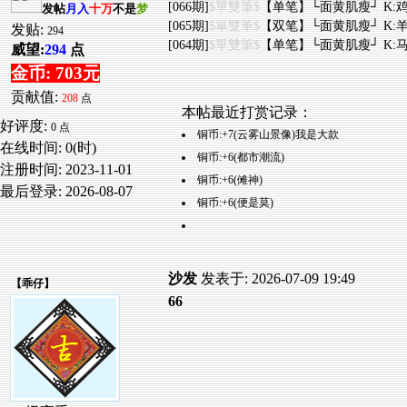
[066期]
$單雙筆$
【单笔】└面黄肌瘦┘ K:鸡
发帖
月入
十万
不是
梦
[065期]
$單雙筆$
【双笔】└面黄肌瘦┘ K:羊
发贴:
294
[064期]
$單雙筆$
【单笔】└面黄肌瘦┘ K:马
威望:
294
点
金币: 703元
贡献值:
208
点
本帖最近打赏记录：
好评度:
0 点
铜币:+7(云雾山景像)我是大款
在线时间: 0(时)
铜币:+6(都市潮流)
注册时间:
2023-11-01
铜币:+6(傩神)
最后登录:
2026-08-07
铜币:+6(便是莫)
沙发
发表于: 2026-07-09 19:49
【
乖仔
】
66