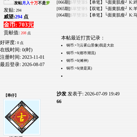
[066期]
$單雙筆$
【单笔】└面黄肌瘦┘ K:鸡
发帖
月入
十万
不是
梦
[065期]
$單雙筆$
【双笔】└面黄肌瘦┘ K:羊
发贴:
294
[064期]
$單雙筆$
【单笔】└面黄肌瘦┘ K:马
威望:
294
点
金币: 703元
贡献值:
208
点
本帖最近打赏记录：
好评度:
0 点
铜币:+7(云雾山景像)我是大款
在线时间: 0(时)
铜币:+6(都市潮流)
注册时间:
2023-11-01
铜币:+6(傩神)
最后登录:
2026-08-07
铜币:+6(便是莫)
沙发
发表于: 2026-07-09 19:49
【
乖仔
】
66