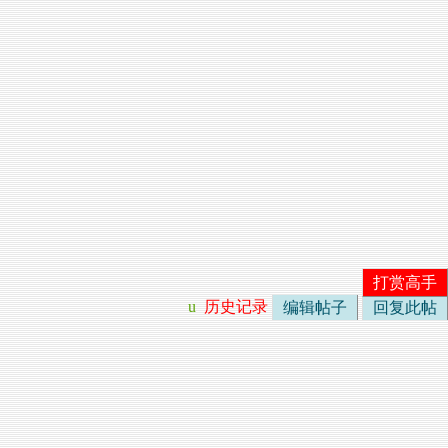
打赏高手
u
历史记录
编辑帖子
回复此帖