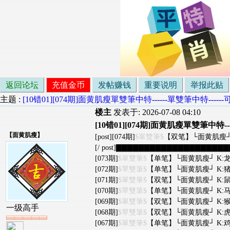
返回论坛
充值金币
发帖赚钱
重要说明
举报此贴
主题 :
[10错01][074期]面黄肌瘦單雙筆中特------單雙筆中特--
楼主
发表于: 2026-07-08 04:10
[10错01][074期]面黄肌瘦單雙筆中特
【
面黄肌瘦
】
[post][074期]
$單雙筆$
【双笔】└面黄肌瘦┘ K
[/ post]▇▇▇▇▇▇▇▇▇▇▇▇▇▇▇▇▇▇▇▇▇
[073期]
$單雙筆$
【单笔】└面黄肌瘦┘ K:龙
[072期]
$單雙筆$
【单笔】└面黄肌瘦┘ K:猪
[071期]
$單雙筆$
【双笔】└面黄肌瘦┘ K:鼠
[070期]
$單雙筆$
【单笔】└面黄肌瘦┘ K:马
[069期]
$單雙筆$
【双笔】└面黄肌瘦┘ K:猴
一级高手
[068期]
$單雙筆$
【双笔】└面黄肌瘦┘ K:虎
[067期]
$單雙筆$
【单笔】└面黄肌瘦┘ K:鸡