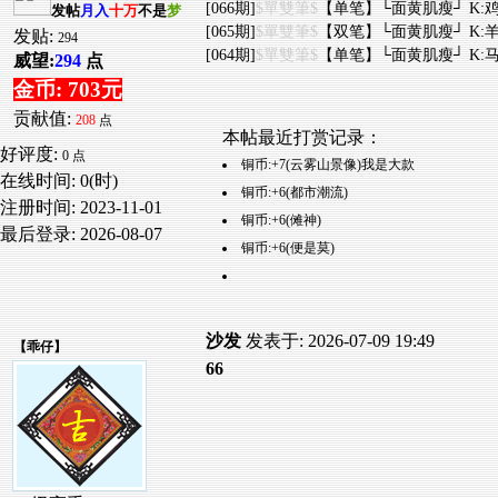
[066期]
$單雙筆$
【单笔】└面黄肌瘦┘ K:鸡
发帖
月入
十万
不是
梦
[065期]
$單雙筆$
【双笔】└面黄肌瘦┘ K:羊
发贴:
294
[064期]
$單雙筆$
【单笔】└面黄肌瘦┘ K:马
威望:
294
点
金币: 703元
贡献值:
208
点
本帖最近打赏记录：
好评度:
0 点
铜币:+7(云雾山景像)我是大款
在线时间: 0(时)
铜币:+6(都市潮流)
注册时间:
2023-11-01
铜币:+6(傩神)
最后登录:
2026-08-07
铜币:+6(便是莫)
沙发
发表于: 2026-07-09 19:49
【
乖仔
】
66