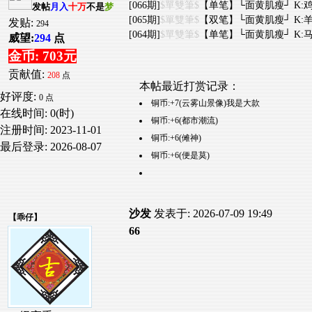
[066期]
$單雙筆$
【单笔】└面黄肌瘦┘ K:鸡
发帖
月入
十万
不是
梦
[065期]
$單雙筆$
【双笔】└面黄肌瘦┘ K:羊
发贴:
294
[064期]
$單雙筆$
【单笔】└面黄肌瘦┘ K:马
威望:
294
点
金币: 703元
贡献值:
208
点
本帖最近打赏记录：
好评度:
0 点
铜币:+7(云雾山景像)我是大款
在线时间: 0(时)
铜币:+6(都市潮流)
注册时间:
2023-11-01
铜币:+6(傩神)
最后登录:
2026-08-07
铜币:+6(便是莫)
沙发
发表于: 2026-07-09 19:49
【
乖仔
】
66