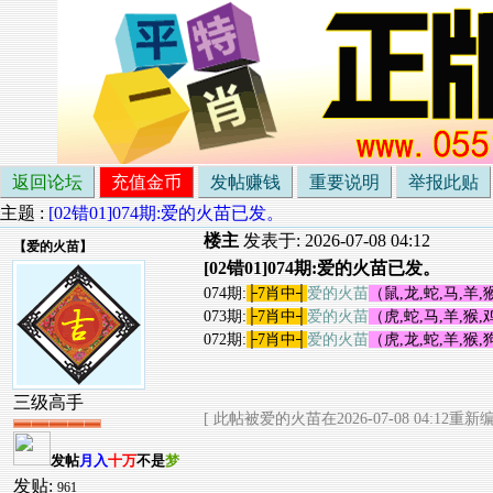
返回论坛
充值金币
发帖赚钱
重要说明
举报此贴
主题 :
[02错01]074期:爱的火苗已发。
楼主
发表于: 2026-07-08 04:12
【
爱的火苗
】
[02错01]074期:爱的火苗已发。
074期:
├7肖中┤
爱的火苗
（鼠,龙,蛇,马,羊,
073期:
├7肖中┤
爱的火苗
（虎,蛇,马,羊,猴,
072期:
├7肖中┤
爱的火苗
（虎,龙,蛇,羊,猴,
三级高手
[ 此帖被爱的火苗在2026-07-08 04:12重新编
发帖
月入
十万
不是
梦
发贴:
961