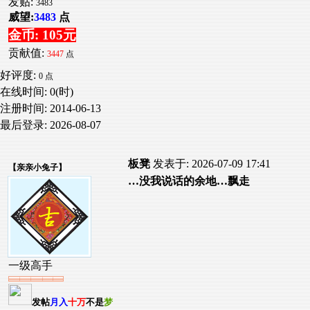
发贴:
3483
威望:
3483
点
金币: 105元
贡献值:
3447
点
好评度:
0 点
在线时间: 0(时)
注册时间:
2014-06-13
最后登录:
2026-08-07
板凳
发表于: 2026-07-09 17:41
【
亲亲小兔子
】
…没我说话的余地…飘走
一级高手
发帖
月入
十万
不是
梦