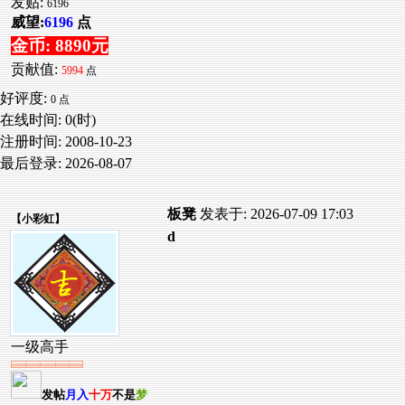
发贴:
6196
威望:
6196
点
金币: 8890元
贡献值:
5994
点
好评度:
0 点
在线时间: 0(时)
注册时间:
2008-10-23
最后登录:
2026-08-07
板凳
发表于: 2026-07-09 17:03
【
小彩虹
】
d
一级高手
发帖
月入
十万
不是
梦