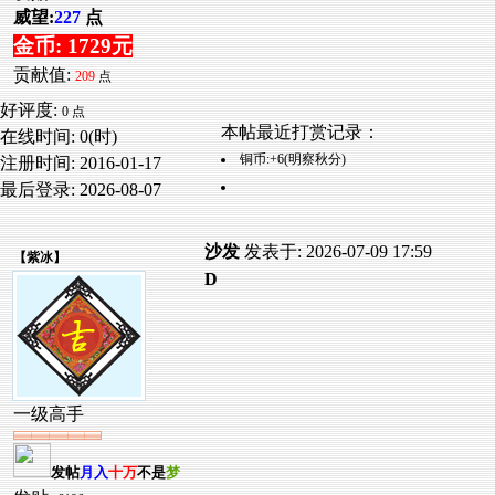
威望:
227
点
金币: 1729元
贡献值:
209
点
好评度:
0 点
本帖最近打赏记录：
在线时间: 0(时)
铜币:+6(明察秋分)
注册时间:
2016-01-17
最后登录:
2026-08-07
沙发
发表于: 2026-07-09 17:59
【
紫冰
】
D
一级高手
发帖
月入
十万
不是
梦