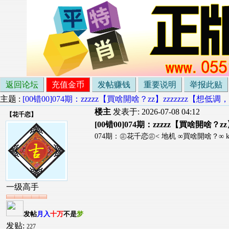
返回论坛
充值金币
发帖赚钱
重要说明
举报此贴
主题 :
[00错00]074期：zzzzz【買啥開啥？zz】zzzzzzz【想
楼主
发表于: 2026-07-08 04:12
【
花千恋
】
[00错00]074期：zzzzz【買啥開啥？
074期：㊣花千恋㊣< 地机 ∞買啥開啥？∞ k 
一级高手
发帖
月入
十万
不是
梦
发贴:
227